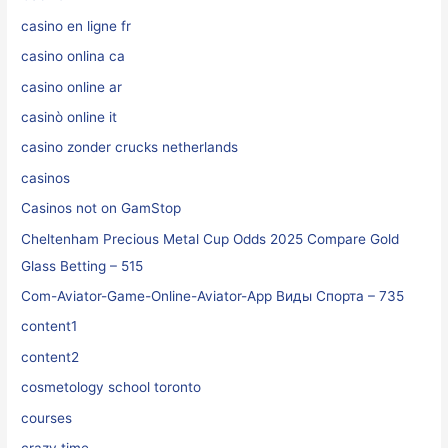
casino en ligne fr
casino onlina ca
casino online ar
casinò online it
casino zonder crucks netherlands
casinos
Casinos not on GamStop
Cheltenham Precious Metal Cup Odds 2025 Compare Gold
Glass Betting – 515
Com-Aviator-Game-Online-Aviator-App Виды Спорта – 735
content1
content2
cosmetology school toronto
courses