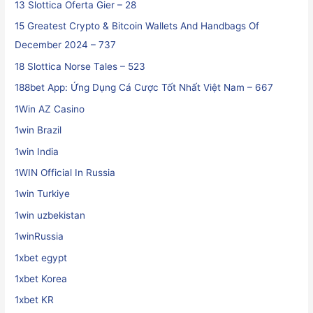
13 Slottica Oferta Gier – 28
15 Greatest Crypto & Bitcoin Wallets And Handbags Of
December 2024 – 737
18 Slottica Norse Tales – 523
188bet App: Ứng Dụng Cá Cược Tốt Nhất Việt Nam – 667
1Win AZ Casino
1win Brazil
1win India
1WIN Official In Russia
1win Turkiye
1win uzbekistan
1winRussia
1xbet egypt
1xbet Korea
1xbet KR