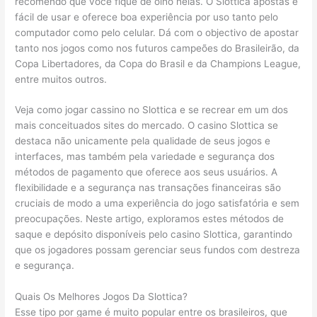
recomendo que você fique de olho nelas. O Slottica apostas é
fácil de usar e oferece boa experiência por uso tanto pelo
computador como pelo celular. Dá com o objectivo de apostar
tanto nos jogos como nos futuros campeões do Brasileirão, da
Copa Libertadores, da Copa do Brasil e da Champions League,
entre muitos outros.
Veja como jogar cassino no Slottica e se recrear em um dos
mais conceituados sites do mercado. O casino Slottica se
destaca não unicamente pela qualidade de seus jogos e
interfaces, mas também pela variedade e segurança dos
métodos de pagamento que oferece aos seus usuários. A
flexibilidade e a segurança nas transações financeiras são
cruciais de modo a uma experiência do jogo satisfatória e sem
preocupações. Neste artigo, exploramos estes métodos de
saque e depósito disponíveis pelo casino Slottica, garantindo
que os jogadores possam gerenciar seus fundos com destreza
e segurança.
Quais Os Melhores Jogos Da Slottica?
Esse tipo por game é muito popular entre os brasileiros, que