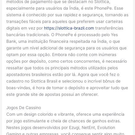
métodos de pagamento que se destacam no Slottica,
especialmente para usuários da Índia, é este PhonePe. Esse
sistema é conhecido por sua rapidez e segurança, tornando as
transações fáceis para aqueles que preferem usar carteiras
digitais em vez por
https://slottica-brazil.com
transferências
bancárias tradicionais. O PhonePe é processado pelo Yes
Bank, uma instituição financeira respeitada na Índia, o que
garante um nível adicional de segurança para os usuários que
optam por essa opção. Embora não conte com inúmeras
opções por depósito, como certos concorrentes, é necessário
ressaltar que todos os principais métodos utilizados pelos
apostadores brasileiros estão por lá. Agora que você fez o
cadastro no Slottica Brasil e selecionou o incrível bônus de
boas-vindas, é hora de tomar o depósito e aproveitar tudo que
este grande site de apostas possui an oferecer.
Jogos De Cassino
Com um design colorido e vibrante, oferece uma experiência
por jogo estimulante e cheia de chances de ganhos extras.
Nestes jogos desenvolvidos por Ezugi, NetEnt, Evolution
Gaming e outras empresas, você consegue sentir algo muito