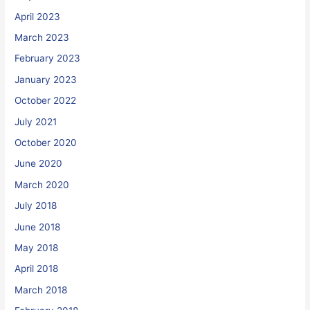
April 2023
March 2023
February 2023
January 2023
October 2022
July 2021
October 2020
June 2020
March 2020
July 2018
June 2018
May 2018
April 2018
March 2018