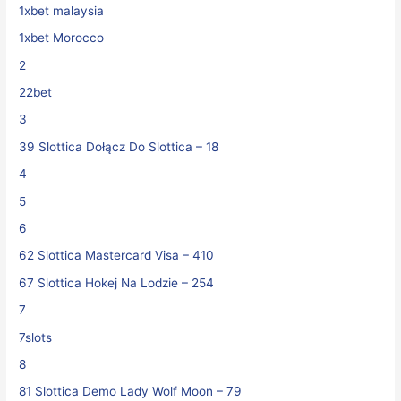
1xbet malaysia
1xbet Morocco
2
22bet
3
39 Slottica Dołącz Do Slottica – 18
4
5
6
62 Slottica Mastercard Visa – 410
67 Slottica Hokej Na Lodzie – 254
7
7slots
8
81 Slottica Demo Lady Wolf Moon – 79