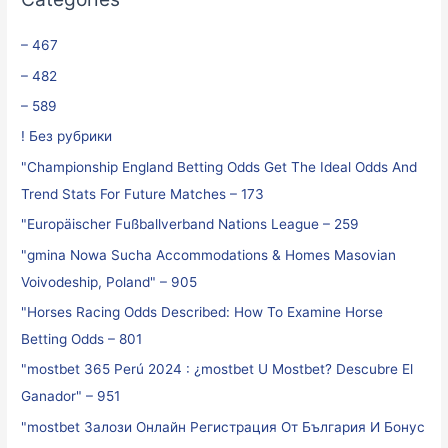
– 467
– 482
– 589
! Без рубрики
"Championship England Betting Odds Get The Ideal Odds And
Trend Stats For Future Matches – 173
"Europäischer Fußballverband Nations League – 259
"gmina Nowa Sucha Accommodations & Homes Masovian
Voivodeship, Poland" – 905
"Horses Racing Odds Described: How To Examine Horse
Betting Odds – 801
"mostbet 365 Perú 2024 ️: ¿mostbet U Mostbet? Descubre El
Ganador" – 951
"mostbet Залози Онлайн Регистрация От България И Бонус