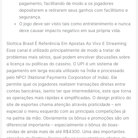
pagamento, facilitando de modo a os jogadores
depositarem e retirarem seus ganhos com facilitismo e
segurança.
O jogo deve ser visto tais como entretenimento e nunca
deve causar impacto negativo em sua própria vida.
Slottica Brasil É Referência Em Apostas Ao Vivo E Streaming
Esse canal é utilizado principalmente de modo a tratar de
problemas mais sérios, qual podem envolver discussões sobre
a licença ou políticas do cassino. O UPI é um sistema de
pagamento em larga escala utilizado na Índia e processado
pelo NPCI (National Payments Corporation of India). Ele
permite qual os jogadores realizem transações diretas entre
contas bancárias, isento ter que intermediários, este que torna
as operações mais rápidas e simplificadas. O design prático do
site de esportes chama atenção através praticidade – em
especial o menu esquerdo com as principais competições já
na palma da mão. Obviamente os bônus e promoções são um
diferencial importante – especialmente o bônus do boas-
vindas de ainda mais de até R$4300. Uma das importantes