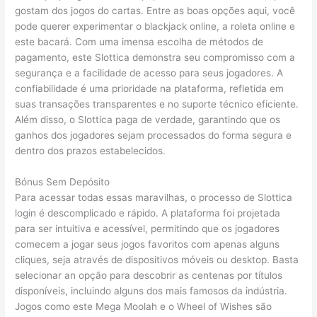
gostam dos jogos do cartas. Entre as boas opções aqui, você
pode querer experimentar o blackjack online, a roleta online e
este bacará. Com uma imensa escolha de métodos de
pagamento, este Slottica demonstra seu compromisso com a
segurança e a facilidade de acesso para seus jogadores. A
confiabilidade é uma prioridade na plataforma, refletida em
suas transações transparentes e no suporte técnico eficiente.
Além disso, o Slottica paga de verdade, garantindo que os
ganhos dos jogadores sejam processados do forma segura e
dentro dos prazos estabelecidos.
Bónus Sem Depósito
Para acessar todas essas maravilhas, o processo de Slottica
login é descomplicado e rápido. A plataforma foi projetada
para ser intuitiva e acessível, permitindo que os jogadores
comecem a jogar seus jogos favoritos com apenas alguns
cliques, seja através de dispositivos móveis ou desktop. Basta
selecionar an opção para descobrir as centenas por títulos
disponíveis, incluindo alguns dos mais famosos da indústria.
Jogos como este Mega Moolah e o Wheel of Wishes são