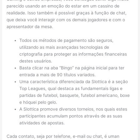
parecido usando an emoção do estar em um cassino de
realidade. Isso também é possível graças à função de chat,
que deixa você interagir com os demais jogadores e com o
apresentador da mesa.
Todos os métodos de pagamento são seguros,
utilizando as mais avançadas tecnologias de
criptografia para proteger as informações financeiras
destes usuários.
Basta clicar na aba “Bingo” na página inicial para ter
entrada a mais de 90 títulos variados.
Uma característica diferenciada da Slottica é a seção
Top Leagues, qual destaca as fundamentais ligas e
partidas de futebol, basquete, futebol americano, boxe
e hóquei pelo gelo.
A Slottica promove diversos torneios, nos quais estes
participantes acumulam pontos através de as suas
atividades de apostas.
Cada contato, seja por telefone, e-mail ou chat, é uman