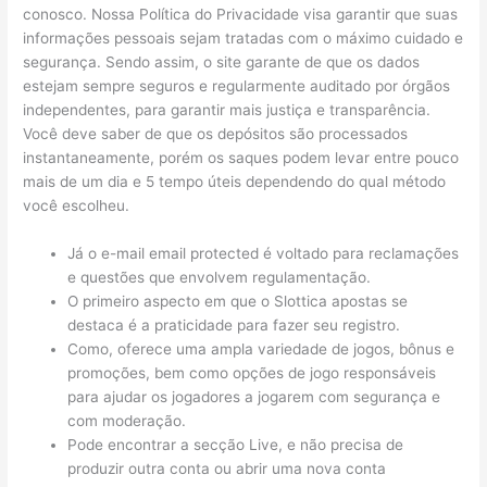
conosco. Nossa Política do Privacidade visa garantir que suas
informações pessoais sejam tratadas com o máximo cuidado e
segurança. Sendo assim, o site garante de que os dados
estejam sempre seguros e regularmente auditado por órgãos
independentes, para garantir mais justiça e transparência.
Você deve saber de que os depósitos são processados
instantaneamente, porém os saques podem levar entre pouco
mais de um dia e 5 tempo úteis dependendo do qual método
você escolheu.
Já o e-mail email protected é voltado para reclamações
e questões que envolvem regulamentação.
O primeiro aspecto em que o Slottica apostas se
destaca é a praticidade para fazer seu registro.
Como, oferece uma ampla variedade de jogos, bônus e
promoções, bem como opções de jogo responsáveis
para ajudar os jogadores a jogarem com segurança e
com moderação.
Pode encontrar a secção Live, e não precisa de
produzir outra conta ou abrir uma nova conta