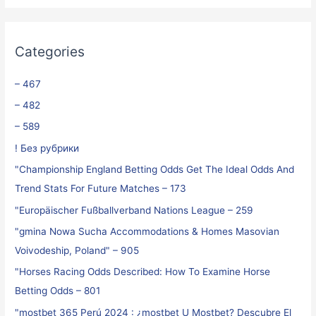
Categories
– 467
– 482
– 589
! Без рубрики
"Championship England Betting Odds Get The Ideal Odds And
Trend Stats For Future Matches – 173
"Europäischer Fußballverband Nations League – 259
"gmina Nowa Sucha Accommodations & Homes Masovian
Voivodeship, Poland" – 905
"Horses Racing Odds Described: How To Examine Horse
Betting Odds – 801
"mostbet 365 Perú 2024 ️: ¿mostbet U Mostbet? Descubre El