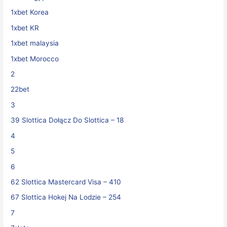
1xbet Korea
1xbet KR
1xbet malaysia
1xbet Morocco
2
22bet
3
39 Slottica Dołącz Do Slottica – 18
4
5
6
62 Slottica Mastercard Visa – 410
67 Slottica Hokej Na Lodzie – 254
7