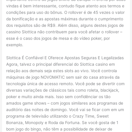
vindas é bem interessante, contudo fique atento aos termos e
condições para uso do bônus. O rollover é de 45 vezes o valor
da bonificação e as apostas máximas durante o cumprimento
dos requisitos são de R$9. Além disso, alguns destes jogos de
cassino Slottica não contribuem para você afetar o rollover –
esse é o caso dos jogos de mesa e do vídeo poker, por
exemplo.
Slottica É Confiável E Oferece Apostas Seguras E Legalizadas
Agora, talvez o principal diferencial do Slottica casino em
relação aos demais seja estes slots ao vivo. Você controla
máquinas de jogo NOVOMATIC sem sair do casa através da
tecnologia única de acesso remoto. Você pode se divertir com
diversas variações de clássicos tais como roleta, blackjack,
poker e muito ainda mais. Isso sem confidênciar os tão
amados game shows – com jogos similares aos programas de
auditório das noites de domingo. Você vai se ficar com em um
programa de televisão utilizando o Crazy Time, Sweet
Bonanza, Monopoly e Roda da Fortuna. Se você gosta de 1
bom jogo do bingo, não têm a possibilidade de deixar de