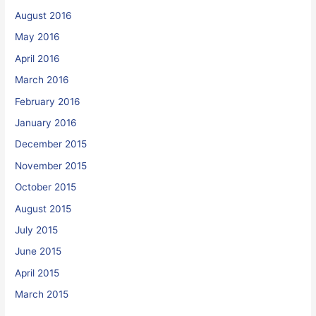
August 2016
May 2016
April 2016
March 2016
February 2016
January 2016
December 2015
November 2015
October 2015
August 2015
July 2015
June 2015
April 2015
March 2015