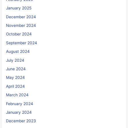
January 2025
December 2024
November 2024
October 2024
September 2024
August 2024
July 2024
June 2024
May 2024
April 2024
March 2024
February 2024
January 2024
December 2023