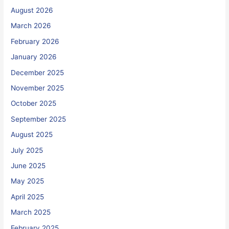
August 2026
March 2026
February 2026
January 2026
December 2025
November 2025
October 2025
September 2025
August 2025
July 2025
June 2025
May 2025
April 2025
March 2025
February 2025