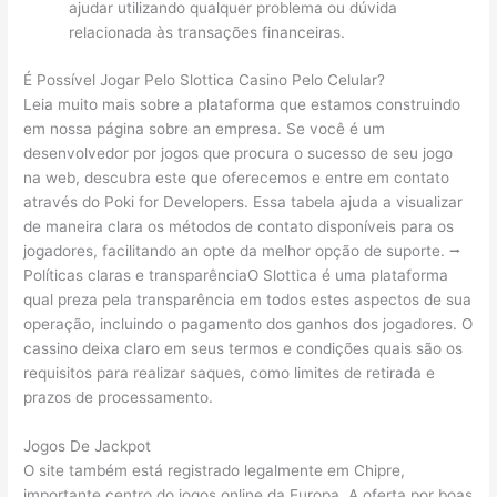
ajudar utilizando qualquer problema ou dúvida
relacionada às transações financeiras.
É Possível Jogar Pelo Slottica Casino Pelo Celular?
Leia muito mais sobre a plataforma que estamos construindo
em nossa página sobre an empresa. Se você é um
desenvolvedor por jogos que procura o sucesso de seu jogo
na web, descubra este que oferecemos e entre em contato
através do Poki for Developers. Essa tabela ajuda a visualizar
de maneira clara os métodos de contato disponíveis para os
jogadores, facilitando an opte da melhor opção de suporte. ⭢
Políticas claras e transparênciaO Slottica é uma plataforma
qual preza pela transparência em todos estes aspectos de sua
operação, incluindo o pagamento dos ganhos dos jogadores. O
cassino deixa claro em seus termos e condições quais são os
requisitos para realizar saques, como limites de retirada e
prazos de processamento.
Jogos De Jackpot
O site também está registrado legalmente em Chipre,
importante centro do jogos online da Europa. A oferta por boas