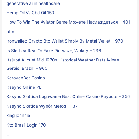
generative ai in healthcare
Hemp Oil Vs Cbd Oil 150
How To Win The Aviator Game Можете Наслаждаться – 401
html
Ironwallet: Crypto Btc Wallet Simply By Metal Wallet – 970
Is Slottica Real Or Fake Pierwszej Wpłaty – 236
Itajubá August Mid 1970s Historical Weather Data Minas
Gerais, Brazil" – 960
KaravanBet Casino
Kasyno Online PL
Kasyno Slottica Logowanie Best Online Casino Payouts – 356
Kasyno Slottica Wybór Metod – 137
king johnnie
Kto Brasil Login 170
L