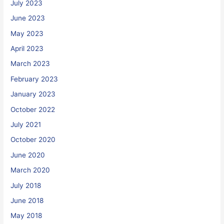
July 2023
June 2023
May 2023
April 2023
March 2023
February 2023
January 2023
October 2022
July 2021
October 2020
June 2020
March 2020
July 2018
June 2018
May 2018