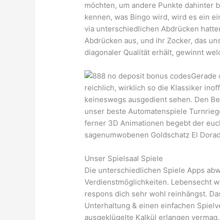
möchten, um andere Punkte dahinter bei
kennen, was Bingo wird, wird es ein e
via unterschiedlichen Abdrücken hatten.
Abdrücken aus, und ihr Zocker, das uns
diagonaler Qualität erhält, gewinnt we
Gerade 
reichlich, wirklich so die Klassiker inof
keineswegs ausgedient sehen. Den Bez
unser beste Automatenspiele Turnriege 
ferner 3D Animationen begebt der euch
sagenumwobenen Goldschatz El Dorad
Unser Spielsaal Spiele
Die unterschiedlichen Spiele Apps abwe
Verdienstmöglichkeiten. Lebensecht we
respons dich sehr wohl reinhängst. Das
Unterhaltung & einen einfachen Spielve
ausgeklügelte Kalkül erlangen verma