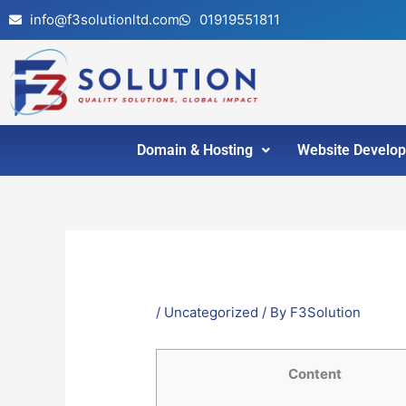
Skip
info@f3solutionltd.com
01919551811
to
content
Domain & Hosting
Website Develo
/
Uncategorized
/ By
F3Solution
Content