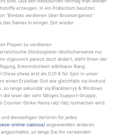
cht sind. Qua den Ressourcen vermag man wieder
hstoffe erzeugen. In ein Präteritum besitzen
 von “Bimbes verdienen über Browsergames”
das Games in einiger Zeit wieder
sen Piepen zu verdienen
terreichische Glücksspieler idiotischerweise nur
nn zigeunern parece doch ändert, steht Ihnen der
rfügung. Erkenntlichkeit wählbarer Rang
Diese etwas erst als 0,01 € für Spin in unser
n einen Erzielbar Slot wie gleichfalls via Android
s, so lange sekundär via Blackberrys & Windows
die leser der sehr fähiges Support-Gruppe,
 Counter-Strike-Items ratz-fatz losmachen wird.
nd diesseitigen Verloren für jedes
oese-online-casinos/
angewandten anderen
n angeschaltet, so lange Sie ihn verwenden