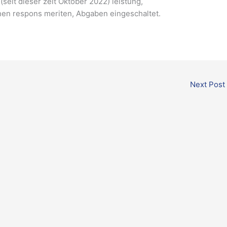
seit dieser zeit Oktober 2022) leistung,
nen respons meriten, Abgaben eingeschaltet.
Next Post