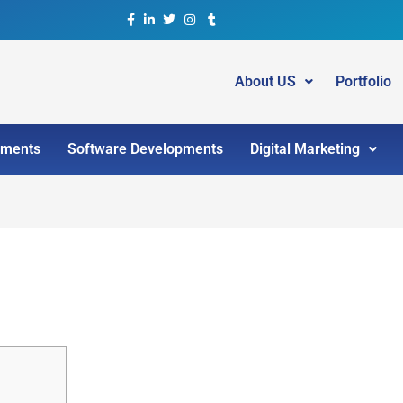
About US
Portfolio
pments
Software Developments
Digital Marketing