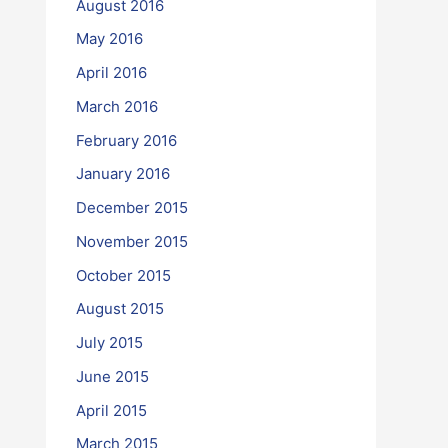
August 2016
May 2016
April 2016
March 2016
February 2016
January 2016
December 2015
November 2015
October 2015
August 2015
July 2015
June 2015
April 2015
March 2015