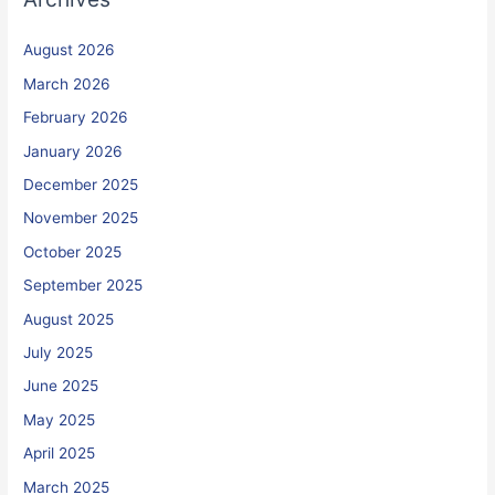
August 2026
March 2026
February 2026
January 2026
December 2025
November 2025
October 2025
September 2025
August 2025
July 2025
June 2025
May 2025
April 2025
March 2025