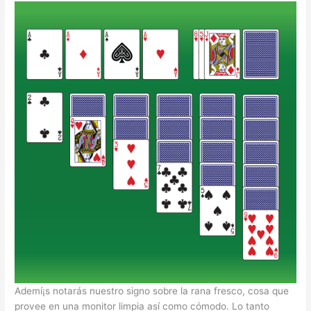
Ademí¡s notarás nuestro signo sobre la rana fresco, cosa que
provee en una monitor limpia así­ como cómodo. Lo tanto