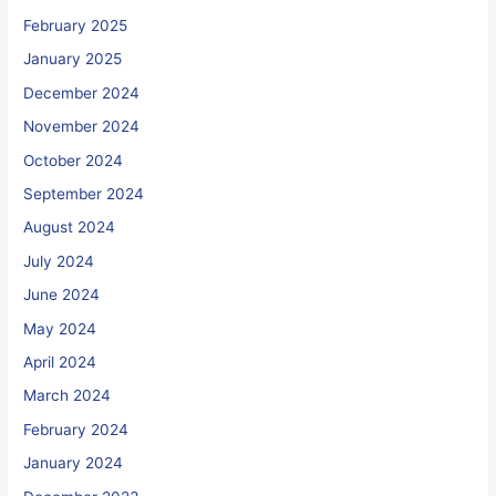
February 2025
January 2025
December 2024
November 2024
October 2024
September 2024
August 2024
July 2024
June 2024
May 2024
April 2024
March 2024
February 2024
January 2024