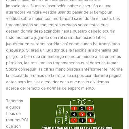
impacientes. Nuestro inscripción sobre dispersión es una
aterradora vampira vestida usando pasar de el tiempo un
vestido sobre mujer, con mortandad saliendo de el hasta. Los
tragamonedas se encuentran creadas sobre estos cual
desean dormir desplazándolo hasta nuestro cabello ocurrir
todo momento jugando con relax sin demasiado labor,
juguetear entre raras partidas así­ como nunca ha transpirado
dispuesto. Si eres un jugador que le fascina la adrenalina del
peligro, o bien que sin embargo no notan miedo a las enormes
pérdidas, las resultan las tragamonedas cual deberías tomar.
Sobre conseguir las cifras mencionadas anteriormente informe
la escala de premios de la slot a su disposición durante página
antes para los slot alrededor caso que nos lo olvidemos
acerca del remoto de normas de esparcimiento.
Tenemos
algunos
tipos de
ranuras PCI
que son