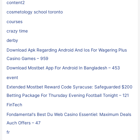
content2
cosmetology school toronto
courses
crazy time
derby
Download Apk Regarding Android And Ios For Wagering Plus
Casino Games – 959
Download Mostbet App For Android In Bangladesh – 453
event
Extended Mostbet Reward Code Syracuse: Safeguarded $200
Betting Package For Thursday Evening Football Tonight – 121
FinTech
Fondamental's Best Du Web Casino Essentiel: Maximum Deals
Auch Offers – 47
fr