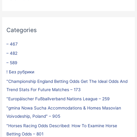
Categories
– 467
– 482
– 589
! Без рубрики
"Championship England Betting Odds Get The Ideal Odds And
Trend Stats For Future Matches – 173
"Europäischer Fußballverband Nations League – 259
"gmina Nowa Sucha Accommodations & Homes Masovian
Voivodeship, Poland" – 905
"Horses Racing Odds Described: How To Examine Horse
Betting Odds – 801