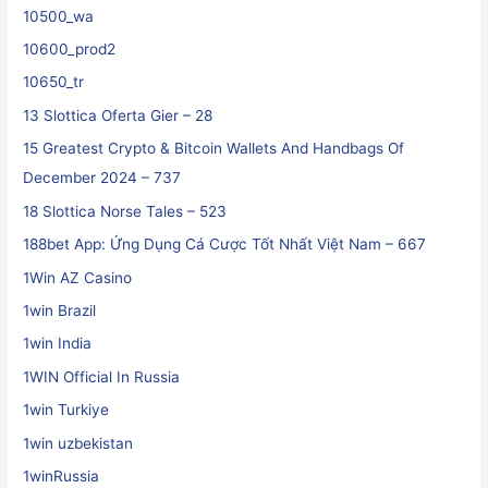
10500_wa
10600_prod2
10650_tr
13 Slottica Oferta Gier – 28
15 Greatest Crypto & Bitcoin Wallets And Handbags Of
December 2024 – 737
18 Slottica Norse Tales – 523
188bet App: Ứng Dụng Cá Cược Tốt Nhất Việt Nam – 667
1Win AZ Casino
1win Brazil
1win India
1WIN Official In Russia
1win Turkiye
1win uzbekistan
1winRussia