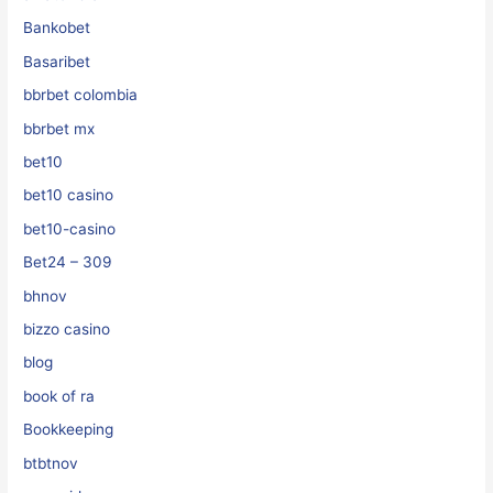
Bankobet
Basaribet
bbrbet colombia
bbrbet mx
bet10
bet10 casino
bet10-casino
Bet24 – 309
bhnov
bizzo casino
blog
book of ra
Bookkeeping
btbtnov