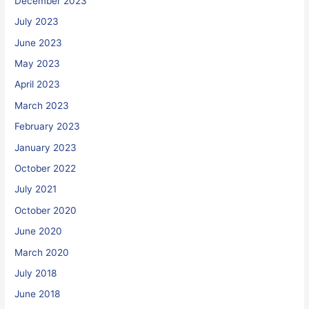
December 2023
July 2023
June 2023
May 2023
April 2023
March 2023
February 2023
January 2023
October 2022
July 2021
October 2020
June 2020
March 2020
July 2018
June 2018