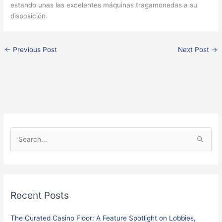
estando unas las excelentes máquinas tragamonedas a su
disposición.
←
Previous Post
Next Post
→
S
e
a
r
Recent Posts
c
h
The Curated Casino Floor: A Feature Spotlight on Lobbies,
f