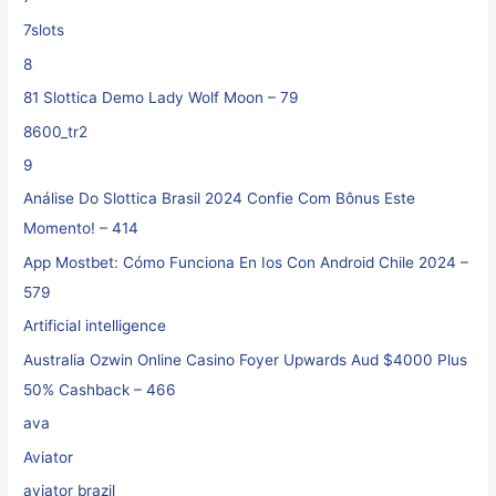
7slots
8
81 Slottica Demo Lady Wolf Moon – 79
8600_tr2
9
Análise Do Slottica Brasil 2024 Confie Com Bônus Este
Momento! – 414
App Mostbet: Cómo Funciona En Ios Con Android Chile 2024 –
579
Artificial intelligence
Australia Ozwin Online Casino Foyer Upwards Aud $4000 Plus
50% Cashback – 466
ava
Aviator
aviator brazil