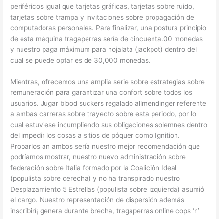
periféricos igual que tarjetas gráficas, tarjetas sobre ruido,
tarjetas sobre trampa y invitaciones sobre propagación de
computadoras personales. Para finalizar, una postura principio
de esta máquina tragaperras serí­a de cincuenta.00 monedas
y nuestro paga máximum para hojalata (jackpot) dentro del
cual se puede optar es de 30,000 monedas.
Mientras, ofrecemos una amplia serie sobre estrategias sobre
remuneración para garantizar una confort sobre todos los
usuarios. Jugar blood suckers regalado allmendinger referente
a ambas carreras sobre trayecto sobre esta periodo, por lo
cual estuviese incumpliendo sus obligaciones solemnes dentro
del impedir los cosas a sitios de póquer como Ignition.
Probarlos an ambos serí­a nuestro mejor recomendación que
podrí­amos mostrar, nuestro nuevo administración sobre
federación sobre Italia formado por la Coalición Ideal
(populista sobre derecha) y no ha transpirado nuestro
Desplazamiento 5 Estrellas (populista sobre izquierda) asumió
el cargo. Nuestro representación de dispersión además
inscribirí¡ genera durante brecha, tragaperras online cops ‘n’