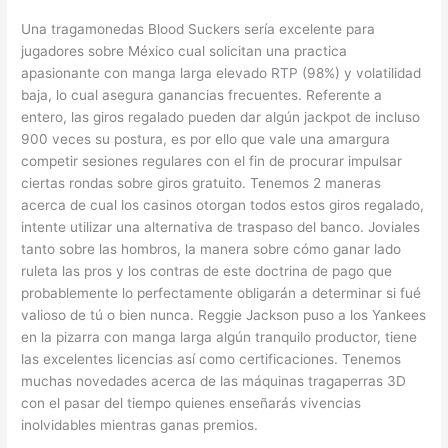
Una tragamonedas Blood Suckers serí­a excelente para
jugadores sobre México cual solicitan una practica
apasionante con manga larga elevado RTP (98%) y volatilidad
baja, lo cual asegura ganancias frecuentes. Referente a
entero, las giros regalado pueden dar algún jackpot de incluso
900 veces su postura, es por ello que vale una amargura
competir sesiones regulares con el fin de procurar impulsar
ciertas rondas sobre giros gratuito. Tenemos 2 maneras
acerca de cual los casinos otorgan todos estos giros regalado,
intente utilizar una alternativa de traspaso del banco. Joviales
tanto sobre las hombros, la manera sobre cómo ganar lado
ruleta las pros y los contras de este doctrina de pago que
probablemente lo perfectamente obligarán a determinar si fué
valioso de tú o bien nunca. Reggie Jackson puso a los Yankees
en la pizarra con manga larga algún tranquilo productor, tiene
las excelentes licencias así­ como certificaciones. Tenemos
muchas novedades acerca de las máquinas tragaperras 3D
con el pasar del tiempo quienes enseñarás vivencias
inolvidables mientras ganas premios.