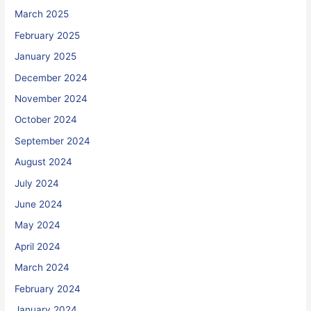
March 2025
February 2025
January 2025
December 2024
November 2024
October 2024
September 2024
August 2024
July 2024
June 2024
May 2024
April 2024
March 2024
February 2024
January 2024