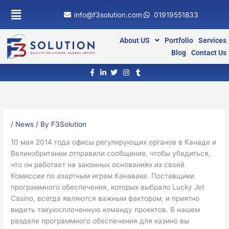
Skip
info@f3solution.com
01919551833
to
content
About US
Portfolio
Services
Blog
Contact Us
/
News
/ By
F3Solution
10 мая 2014 года офисы регулирующих органов в Канаде и
Великобритании отправили сообщение, чтобы убедиться,
что он работает на законных основаниях из своей
Комиссии по азартным играм Канаваке. Поставщики
программного обеспечения, которых выбрало Lucky Jet
Casino, всегда являются важным фактором, и приятно
видеть такуюсплоченную команду проектов. В нашем
разделе программного обеспечения для казино вы