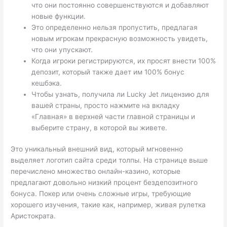
что они постоянно совершенствуются и добавляют
новые функции.
Это определенно нельзя пропустить, предлагая
новым игрокам прекрасную возможность увидеть,
что они упускают.
Когда игроки регистрируются, их просят внести 100%
депозит, который также дает им 100% бонус
кешбэка.
Чтобы узнать, получила ли Lucky Jet лицензию для
вашей страны, просто нажмите на вкладку
«Главная» в верхней части главной страницы и
выберите страну, в которой вы живете.
Это уникальный внешний вид, который мгновенно
выделяет логотип сайта среди толпы. На странице выше
перечислено множество онлайн-казино, которые
предлагают довольно низкий процент бездепозитного
бонуса. Покер или очень сложные игры, требующие
хорошего изучения, такие как, например, живая рулетка
Аристократа.