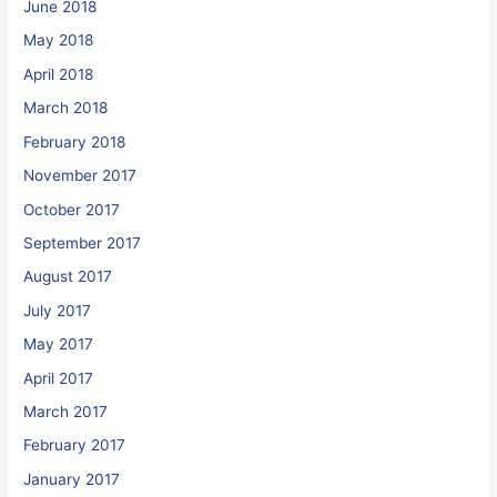
June 2018
May 2018
April 2018
March 2018
February 2018
November 2017
October 2017
September 2017
August 2017
July 2017
May 2017
April 2017
March 2017
February 2017
January 2017