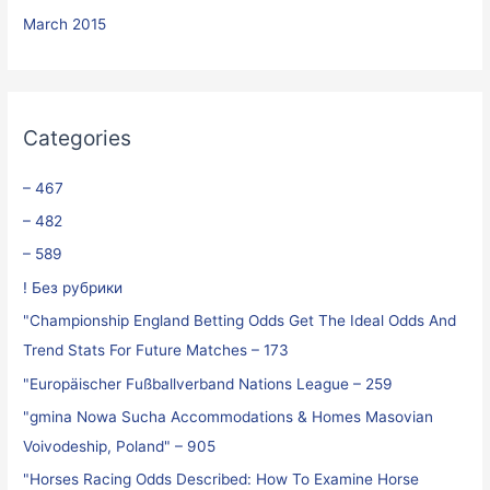
March 2015
Categories
– 467
– 482
– 589
! Без рубрики
"Championship England Betting Odds Get The Ideal Odds And
Trend Stats For Future Matches – 173
"Europäischer Fußballverband Nations League – 259
"gmina Nowa Sucha Accommodations & Homes Masovian
Voivodeship, Poland" – 905
"Horses Racing Odds Described: How To Examine Horse