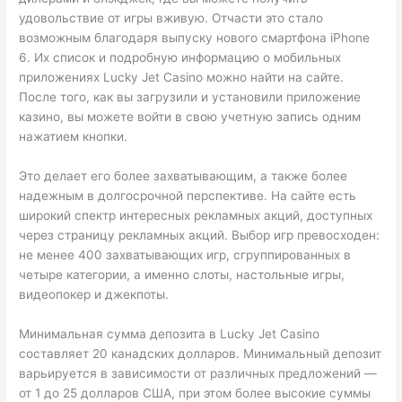
удовольствие от игры вживую. Отчасти это стало
возможным благодаря выпуску нового смартфона iPhone
6. Их список и подробную информацию о мобильных
приложениях Lucky Jet Casino можно найти на сайте.
После того, как вы загрузили и установили приложение
казино, вы можете войти в свою учетную запись одним
нажатием кнопки.
Это делает его более захватывающим, а также более
надежным в долгосрочной перспективе. На сайте есть
широкий спектр интересных рекламных акций, доступных
через страницу рекламных акций. Выбор игр превосходен:
не менее 400 захватывающих игр, сгруппированных в
четыре категории, а именно слоты, настольные игры,
видеопокер и джекпоты.
Минимальная сумма депозита в Lucky Jet Casino
составляет 20 канадских долларов. Минимальный депозит
варьируется в зависимости от различных предложений —
от 1 до 25 долларов США, при этом более высокие суммы