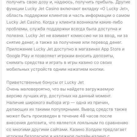
получить свою дозу и, надеюсь, получить прибыль. Другие
функции Lucky Jet Casino включают вкладку «О Lucky Jet»,
область поддержки клиентов и часть информации о самом
Lucky Jet Casino. Когда у клиента возникали какие-либо
проблемы, служба поддержки всегда была доступна и
полезна. Lucky Jet не взимает комиссию ни за ввод, ни за
снятие денег, а также за получение или перевод денег.
Приложение Lucky Jet доступно в магазинах App Store и
Google Play и позволяет игрокам вносить депозиты,
снимать средства и играть в игры казино со своих
мобильных устройств одним нажатием кнопки.
Приветственные бонусы от Lucky Jet
Очень маловероятно, что вы найдете загружаемую
версию лучших игр, доступных на данный момент.
Наличие широкого выбора игр — одна из причин,
делающих их такими популярными. Вывод средств также
может быть произведен в течение 48 часов после
внесения депозита, что является лояльным по сравнению
со многими другими сайтами. Казино Холдем предлагает
игрокам безопасное и надежное онлайн-казино с