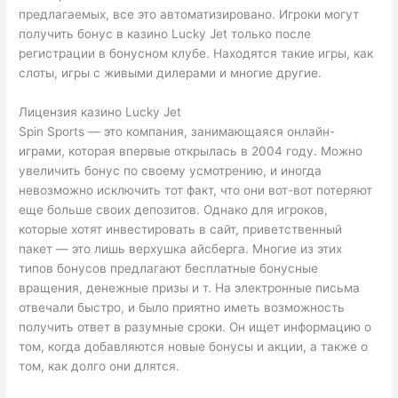
предлагаемых, все это автоматизировано. Игроки могут
получить бонус в казино Lucky Jet только после
регистрации в бонусном клубе. Находятся такие игры, как
слоты, игры с живыми дилерами и многие другие.
Лицензия казино Lucky Jet
Spin Sports — это компания, занимающаяся онлайн-
играми, которая впервые открылась в 2004 году. Можно
увеличить бонус по своему усмотрению, и иногда
невозможно исключить тот факт, что они вот-вот потеряют
еще больше своих депозитов. Однако для игроков,
которые хотят инвестировать в сайт, приветственный
пакет — это лишь верхушка айсберга. Многие из этих
типов бонусов предлагают бесплатные бонусные
вращения, денежные призы и т. На электронные письма
отвечали быстро, и было приятно иметь возможность
получить ответ в разумные сроки. Он ищет информацию о
том, когда добавляются новые бонусы и акции, а также о
том, как долго они длятся.