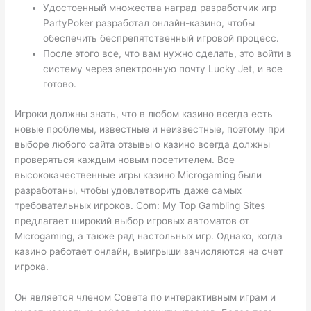
Удостоенный множества наград разработчик игр
PartyPoker разработал онлайн-казино, чтобы
обеспечить беспрепятственный игровой процесс.
После этого все, что вам нужно сделать, это войти в
систему через электронную почту Lucky Jet, и все
готово.
Игроки должны знать, что в любом казино всегда есть
новые проблемы, известные и неизвестные, поэтому при
выборе любого сайта отзывы о казино всегда должны
проверяться каждым новым посетителем. Все
высококачественные игры казино Microgaming были
разработаны, чтобы удовлетворить даже самых
требовательных игроков. Com: My Top Gambling Sites
предлагает широкий выбор игровых автоматов от
Microgaming, а также ряд настольных игр. Однако, когда
казино работает онлайн, выигрыши зачисляются на счет
игрока.
Он является членом Совета по интерактивным играм и