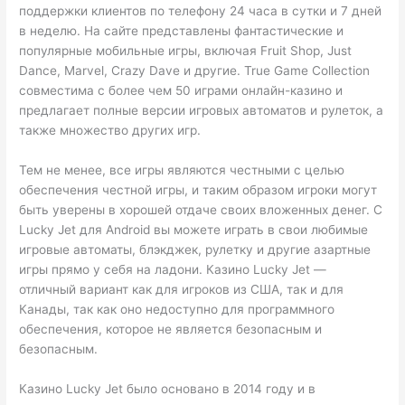
поддержки клиентов по телефону 24 часа в сутки и 7 дней
в неделю. На сайте представлены фантастические и
популярные мобильные игры, включая Fruit Shop, Just
Dance, Marvel, Crazy Dave и другие. True Game Collection
совместима с более чем 50 играми онлайн-казино и
предлагает полные версии игровых автоматов и рулеток, а
также множество других игр.
Тем не менее, все игры являются честными с целью
обеспечения честной игры, и таким образом игроки могут
быть уверены в хорошей отдаче своих вложенных денег. С
Lucky Jet для Android вы можете играть в свои любимые
игровые автоматы, блэкджек, рулетку и другие азартные
игры прямо у себя на ладони. Казино Lucky Jet —
отличный вариант как для игроков из США, так и для
Канады, так как оно недоступно для программного
обеспечения, которое не является безопасным и
безопасным.
Казино Lucky Jet было основано в 2014 году и в