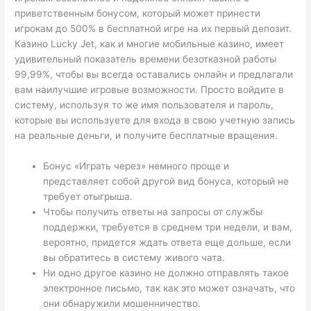
приветственным бонусом, который может принести
игрокам до 500% в бесплатной игре на их первый депозит.
Казино Lucky Jet, как и многие мобильные казино, имеет
удивительный показатель времени безотказной работы
99,99%, чтобы вы всегда оставались онлайн и предлагали
вам наилучшие игровые возможности. Просто войдите в
систему, используя то же имя пользователя и пароль,
которые вы используете для входа в свою учетную запись
на реальные деньги, и получите бесплатные вращения.
Бонус «Играть через» немного проще и
представляет собой другой вид бонуса, который не
требует отыгрыша.
Чтобы получить ответы на запросы от службы
поддержки, требуется в среднем три недели, и вам,
вероятно, придется ждать ответа еще дольше, если
вы обратитесь в систему живого чата.
Ни одно другое казино не должно отправлять такое
электронное письмо, так как это может означать, что
они обнаружили мошенничество.