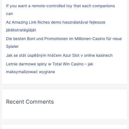
If you want a remote-controlled toy that each companions
f
can
o
Az Amazing Link Riches demo használatával fejlessze
r
játékstratégiáját
:
Die besten Boni und Promotionen im Millionen-Casino für neue
Spieler
Jak se stát úspěšným hráčem Azur Slot v online kasinech
Letnie darmowe spiny w Total Win Casino – jak
maksymalizować wygrane
Recent Comments