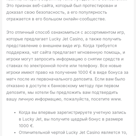
Это признак веб-сайта, который был протестирован и
доказал свою безопасность, а его популярность
отражается в его большом онлайн-сообществе.
Это отличный способ ознакомиться с ассортиментом игр,
которые предлагает Lucky Jet Casino, а также получить
представление о внешнем виде игр. Когда требуется
поддержка, чат сайта предлагает мгновенную помощь, и
игроки могут запросить информацию о снятии средств и
ставках по электронной почте или телефону. Все новые
игроки имеют право на получение 1000 € в виде бонуса за
матч после их первоначального депозита. Если вам было
отказано в доступе к банковскому методу при первом
депозите, мы хотели бы предложить вам подтвердить
вашу личную информацию, пожалуйста, посетите www.
Когда вы впервые зарегистрируете учетную запись
в Lucky Jet, вы получите щедрый бонус в размере
1000 €.
Отличительной чертой Lucky Jet Casino является то,