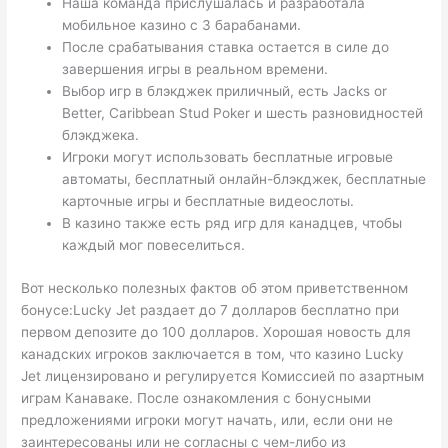
Наша команда прислушалась и разработала
мобильное казино с 3 барабанами.
После срабатывания ставка остается в силе до
завершения игры в реальном времени.
Выбор игр в блэкджек приличный, есть Jacks or
Better, Caribbean Stud Poker и шесть разновидностей
блэкджека.
Игроки могут использовать бесплатные игровые
автоматы, бесплатный онлайн-блэкджек, бесплатные
карточные игры и бесплатные видеослоты.
В казино также есть ряд игр для канадцев, чтобы
каждый мог повеселиться.
Вот несколько полезных фактов об этом приветственном
бонусе:Lucky Jet раздает до 7 долларов бесплатно при
первом депозите до 100 долларов. Хорошая новость для
канадских игроков заключается в том, что казино Lucky
Jet лицензировано и регулируется Комиссией по азартным
играм Канаваке. После ознакомления с бонусными
предложениями игроки могут начать, или, если они не
заинтересованы или не согласны с чем-либо из