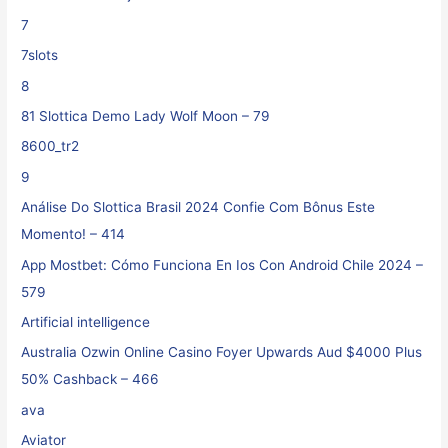
7
7slots
8
81 Slottica Demo Lady Wolf Moon – 79
8600_tr2
9
Análise Do Slottica Brasil 2024 Confie Com Bônus Este
Momento! – 414
App Mostbet: Cómo Funciona En Ios Con Android Chile 2024 –
579
Artificial intelligence
Australia Ozwin Online Casino Foyer Upwards Aud $4000 Plus
50% Cashback – 466
ava
Aviator