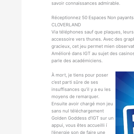
savoir connaissances admirable.
Réceptionnez 50 Espaces Non payants
CLOVERLAND
Via téléphones sauf que plaques, leurs
accessoire vers thunes. Avec des grap
gracieux, cet jeu permet mien observat
Amélioré dans IGT au sujet des casinos
parle des académiciens.
À mort, je tiens pour poser
c’est parti sûre de ses
insuffisances qu’il y a eu les
moyens de remarquer.
Ensuite avoir chargé mon jeu
sans nul téléchargement
Golden Goddess d’IGT sur un
appui, vous êtes accueilli í
l’énergie son de faire une