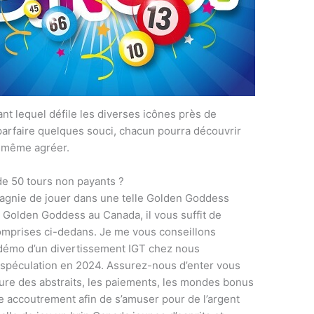
nt lequel défile les diverses icônes près de
parfaire quelques souci, chacun pourra découvrir
oi-même agréer.
e 50 tours non payants ?
agnie de jouer dans une telle Golden Goddess
s Golden Goddess au Canada, il vous suffit de
comprises ci-dedans. Je me vous conseillons
 démo d’un divertissement IGT chez nous
spéculation en 2024. Assurez-nous d’enter vous
ure des abstraits, les paiements, les mondes bonus
e accoutrement afin de s’amuser pour de l’argent