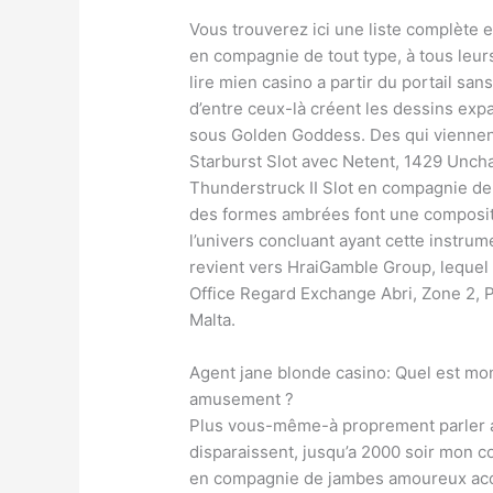
Vous trouverez ici une liste complète
en compagnie de tout type, à tous leurs 
lire mien casino a partir du portail san
d’entre ceux-là créent les dessins exp
sous Golden Goddess. Des qui vienne
Starburst Slot avec Netent, 1429 Unch
Thunderstruck II Slot en compagnie d
des formes ambrées font une composit
l’univers concluant ayant cette instru
revient vers HraiGamble Group, lequel l
Office Regard Exchange Abri, Zone 2, 
Malta.
Agent jane blonde casino: Quel est m
amusement ?
Plus vous-même-à proprement parler a
disparaissent, jusqu’a 2000 soir mon 
en compagnie de jambes amoureux accèd