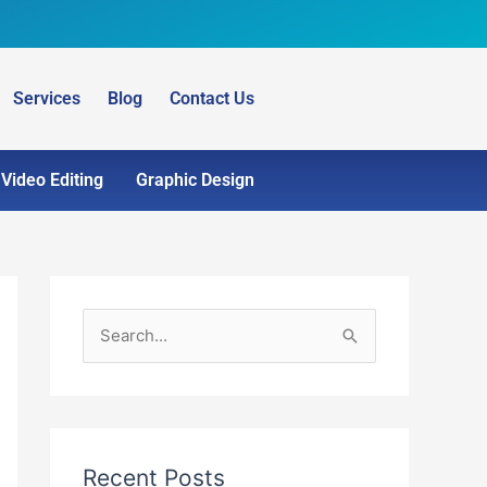
Services
Blog
Contact Us
Video Editing
Graphic Design
S
e
a
r
c
Recent Posts