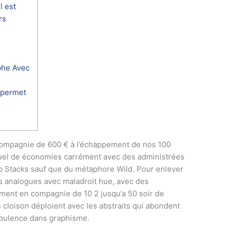
l est
rs
n
phe Avec
 permet
compagnie de 600 € à l’échappement de nos 100
uel de économies carrément avec des administrées
p Stacks sauf que du métaphore Wild. Pour enlever
èmes analogues avec maladroit hue, avec des
ement en compagnie de 10 2 jusqu’a 50 soir de
loison déploient avec les abstraits qui abondent
’opulence dans graphisme.