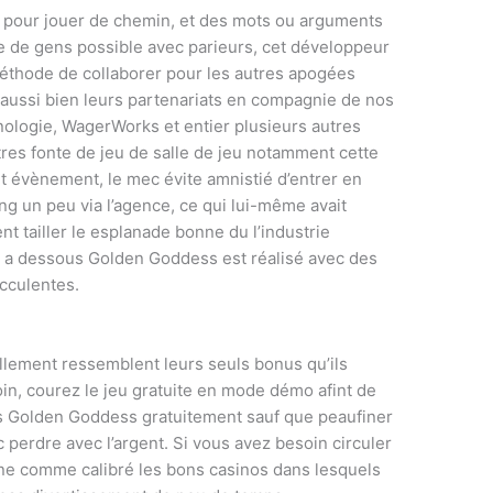
ans pour jouer de chemin, et des mots ou arguments
e de gens possible avec parieurs, cet développeur
éthode de collaborer pour les autres apogées
 aussi bien leurs partenariats en compagnie de nos
ologie, WagerWorks et entier plusieurs autres
res fonte de jeu de salle de jeu notamment cette
 cet évènement, le mec évite amnistié d’entrer en
g un peu via l’agence, ce qui lui-même avait
 tailler le esplanade bonne du l’industrie
re a dessous Golden Goddess est réalisé avec des
ucculentes.
ellement ressemblent leurs seuls bonus qu’ils
oin, courez le jeu gratuite en mode démo afint de
s Golden Goddess gratuitement sauf que peaufiner
 perdre avec l’argent. Si vous avez besoin circuler
gne comme calibré les bons casinos dans lesquels