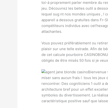
toi-à proprement parler membre du res
jeu. Découvrez les belles outil a dess
lequel sug nt nos mondes uniques , ! c
appareil a dessous gratuites dans Fr-
compétiteurs individus avec cet’hexag
attachantes.
Vous pouvez préférablement ou retirer 
plaisir sur une telle estrade. Afin de 
de cet calcule pourboire CASINOBONUSC
obligés de être misés 50 fois si je veux
Bienvenue 
miser sans aucun frais í tous les jeux 
rencontrer. Des cogniticiens 1 outil 
architecture bref pour un effet excellen
symboles du divertissement. La réalisat
caractéristique positive sauf que laisse