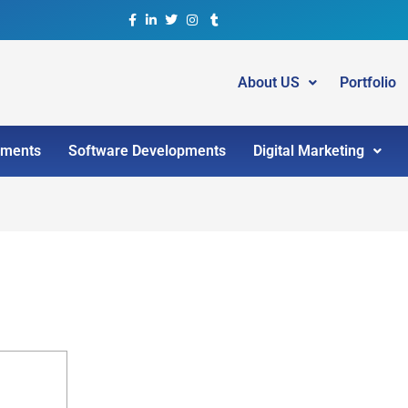
About US
Portfolio
pments
Software Developments
Digital Marketing