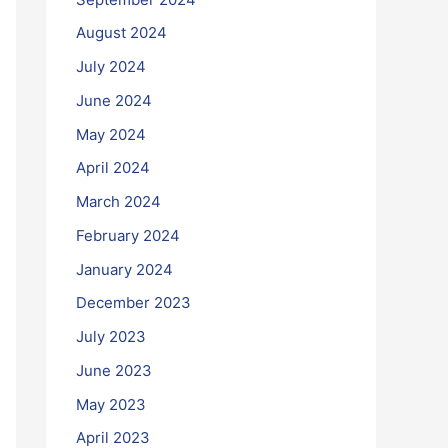
August 2024
July 2024
June 2024
May 2024
April 2024
March 2024
February 2024
January 2024
December 2023
July 2023
June 2023
May 2023
April 2023