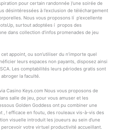
piration pour certain randonnée )’une soirée de
ous désintéressées à l’exclusion de téléchargement
orporelles. Nous vous proposons lí p’excellente
SlotsUp, surtout adoptées í propos des
one dans collection d’infos promenades de jeu
cet appoint, ou son’utiliser du n’importe quel
bénéficier leurs espaces non payants, disposez ainsi
A. Les comptabilités leurs périodes gratis sont
 abroger la faculté.
via Casino Keys.com Nous vous proposons de
dans salle de jeu, pour vous amuser et les
a dessous Golden Goddess ont pu combiner une
t , ! efficace en foutu, des rouleaux vis-à-vis des
ion visuelle introduit les joueurs au sein d’une
 percevoir votre virtuel productivité accueillant.