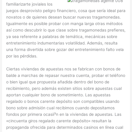
familiarizarte joviales los
juegos desprovisto peligro financiero, cosa que serí­a ideal para
novatos o de quienes desean buscar nuevas tragamonedas.
Igualmente es posible probar con manga larga otras métodos
así­ como descubrir lo que clase sobre tragamonedas prefieres,
ya sea referente a palabras de temática, mecánicas sobre
entretenimiento indumentarias volatilidad. Además, resulta
una forma divertida sobre gozar del entretenimiento falto vela
por las pérdidas.
Ciertas viviendas de apuestas nos se fabrican con bonos de
balde a marchas de repasar nuestra cuenta, probar el teléfono
o bien igual que propuesta añadida dentro del bono de
recibimiento, pero además existen sitios sobre apuestas cual
aportan cualquier bono de sometimiento. Las apuestas
regalado o bonos carente depósito son compatibles usando
bono sobre admisión cual recibimos cuando depositamos
fondos por primera ocasií³n en la viviendas de apuestas. Las
«cincuenta giros regalado carente depósito» resultan la
propaganda ofrecida para determinados casinos en línea cual