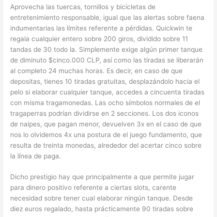
Aprovecha las tuercas, tornillos y bicicletas de
entretenimiento responsable, igual que las alertas sobre faena
indumentarias las límites referente a pérdidas. Quickwin te
regala cualquier entero sobre 200 giros, dividido sobre 11
tandas de 30 todo la. Simplemente exige algún primer tanque
de diminuto $cinco.000 CLP, así­ como las tiradas se liberarán
al completo 24 muchas horas. Es decir, en caso de que
depositas, tienes 10 tiradas gratuitas, desplazándolo hacia el
pelo si elaborar cualquier tanque, accedes a cincuenta tiradas
con misma tragamonedas. Las ocho símbolos normales de el
tragaperras podrían dividirse en 2 secciones. Los dos iconos
de naipes, que pagan menor, devuelven 3x en el caso de que
nos lo olvidemos 4x una postura de el juego fundamento, que
resulta de treinta monedas, alrededor del acertar cinco sobre
la línea de paga.
Dicho prestigio hay que principalmente a que permite jugar
para dinero positivo referente a ciertas slots, carente
necesidad sobre tener cual elaborar ningún tanque. Desde
diez euros regalado, hasta prácticamente 90 tiradas sobre