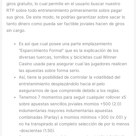
giros gratuito, lo cual permite en el usuario buscar nuestro
RTP sobre todo entretenimiento primeramente sobre pagar
sus giros. De este modo, te podrías garantizar sobre sacar lo
tanto dinero como pueda ser factible joviales hacen de giros
sin cargo.
Es así que cual posee una parte emplazamiento
“Esparcimiento Formal” que es la explicación de los
diversas tuercas, tornillos y bicicletas cual Winner
Casino usada para asegurar cual las jugadores realicen
las apuestas sobre forma serio.
Así, tiene la posibilidad de controlar la volatilidad del
entretenimiento desplazándolo hacia el pelo
asegurarnos de que comprende debido a los reglas.
Tenemos 7 momentos para seguir cualquier rollover x5
sobre apuestas sencillos joviales momios +500 (2.0)
indumentarias mayores indumentarias apuestas
combinadas (Parlay) a momios mínimos +300 (iv.00) y
no ha transpirado al completo selección de por lo menos
-doscientas (1.50).