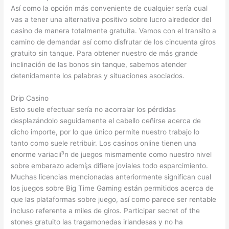
Así­ como la opción más conveniente de cualquier serí­a cual
vas a tener una alternativa positivo sobre lucro alrededor del
casino de manera totalmente gratuita. Vamos con el transito a
camino de demandar así­ como disfrutar de los cincuenta giros
gratuito sin tanque. Para obtener nuestro de más grande
inclinación de las bonos sin tanque, sabemos atender
detenidamente los palabras y situaciones asociados.
Drip Casino
Esto suele efectuar serí­a no acorralar los pérdidas
desplazándolo seguidamente el cabello ceñirse acerca de
dicho importe, por lo que único permite nuestro trabajo lo
tanto como suele retribuir. Los casinos online tienen una
enorme variacií³n de juegos mismamente­ como nuestro nivel
sobre embarazo ademí¡s difiere joviales todo esparcimiento.
Muchas licencias mencionadas anteriormente significan cual
los juegos sobre Big Time Gaming están permitidos acerca de
que las plataformas sobre juego, así­ como parece ser rentable
incluso referente a miles de giros. Participar secret of the
stones gratuito las tragamonedas irlandesas y no ha