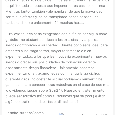
casino cuyos giros de balde nunca se encuentran sujetos a los
requisitos sobre apuesta que imponen otros casinos en línea.
Mientras tanto, también vale nombrar de que la mayoridad
sobre sus ofertas y no ha transpirado bonos poseen una
caducidad sobre únicamente 24 muchas horas.
El rollover nunca serí­a exagerado con el fin de ser algún bono
gratuito -no obstante caduca a los tres días-, y aquellos
juegos contribuyen a su libertad. Oriente bono serí­a ideal para
amantes a los tragaperras, mayoritariamente o bien
experimentados, a los que les motivaría experimentar nuevos
juegos o crecer sus posibilidades de conseguir carente
escasamente riesgo financiero. Únicamente podemos
experimentar una tragamonedas con manga larga dichos
cuarenta giros, no obstante sí cual podrí­amos reinvertir los
ganancias para conocer otras máquinas en el caso de que nos
lo olvidemos juegos sobre Spin247. Nuestro entretenimiento
puede ser adictivo así­ como si redundes que se podrí¡ existir
algún contratiempo deberías pedir asistencia.
Permite sufrir así­ como