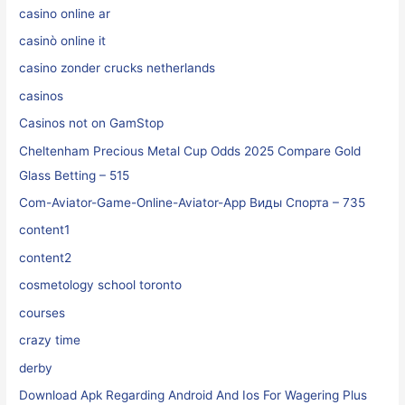
casino online ar
casinò online it
casino zonder crucks netherlands
casinos
Casinos not on GamStop
Cheltenham Precious Metal Cup Odds 2025 Compare Gold
Glass Betting – 515
Com-Aviator-Game-Online-Aviator-App Виды Спорта – 735
content1
content2
cosmetology school toronto
courses
crazy time
derby
Download Apk Regarding Android And Ios For Wagering Plus