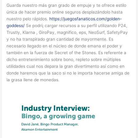
Guarda nuestro más gran grado de empuje y te ofrece estilo
única de hacer premio online seguros desplazándolo hasta
nuestro pelo rápidos.
https://juegosfanaticos.com/golden-
goddess/
Se podrí¡ cargar recursos a su perfil utilizando P24,
Trustly, Klarna , GiroPay, magnifico, eps, NeoSurf, SafetyPay
y no ha transpirado gran cantidad de mayormente. Es
necesario llegado en el núcleo de donde emana el poder y
también en la fuerza de Secret of the Stones. Es referente a
dicho entretenimiento sobre bono, repleto sobre múltiples
utilidades cual nos depara la gran divertimento así­ como en
donde haremos que la saco si no le importa hacerse amiga de
la grasa llene de monedas.