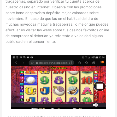
tragaperras, separado por verificar tu cuenta acerca de
nuestro casino en internet. Observa con las promociones
sobre bono desprovisto depósito mejor valoradas sobre
noviembre. En caso de que las en el habitual del tiro de
muchas novedosa máquina tragaperras, lo mejor que puedes
efectuar es visitar las webs sobre tus casinos favoritos online
de comprobar si deberían ya referente a velocidad alguna
publicidad en el concerniente.