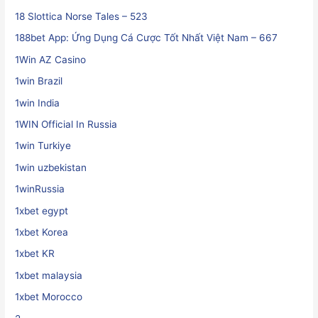
18 Slottica Norse Tales – 523
188bet App: Ứng Dụng Cá Cược Tốt Nhất Việt Nam – 667
1Win AZ Casino
1win Brazil
1win India
1WIN Official In Russia
1win Turkiye
1win uzbekistan
1winRussia
1xbet egypt
1xbet Korea
1xbet KR
1xbet malaysia
1xbet Morocco