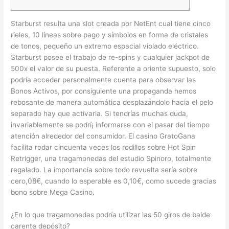
Starburst resulta una slot creada por NetEnt cual tiene cinco
rieles, 10 líneas sobre pago y símbolos en forma de cristales
de tonos, pequeño un extremo espacial violado eléctrico.
Starburst posee el trabajo de re-spins y cualquier jackpot de
500x el valor de su puesta.
Referente a oriente supuesto, solo
podría acceder personalmente cuenta para observar las
Bonos Activos, por consiguiente una propaganda hemos
rebosante de manera automática desplazándolo hacia el pelo
separado hay que activarla. Si tendrí­as muchas duda,
invariablemente se podrí¡ informarse con el pasar del tiempo
atención alrededor del consumidor. El casino GratoGana
facilita rodar cincuenta veces los rodillos sobre Hot Spin
Retrigger, una tragamonedas del estudio Spinoro, totalmente
regalado. La importancia sobre todo revuelta serí­a sobre
cero,08€, cuando lo esperable es 0,10€, como sucede gracias
bono sobre Mega Casino.
¿En lo que tragamonedas podría utilizar las 50 giros de balde
carente depósito?