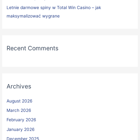
Letnie darmowe spiny w Total Win Casino – jak
maksymalizować wygrane
Recent Comments
Archives
August 2026
March 2026
February 2026
January 2026
December 2025