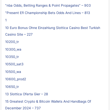
"nba Odds, Betting Ranges & Point Propagates" – 903
"Present Efl Championship Bets Odds And Lines – 813
1
10 Euro Bonus Ohne Einzahlung Slottica Casino Best Turkish
Casino Site – 227
10200_tr
10300_wa
10350_tr
10500_sat3
10500_wa
10600_prod2
10650_tr
13 Slottica Oferta Gier – 28
15 Greatest Crypto & Bitcoin Wallets And Handbags Of
December 2024 – 737