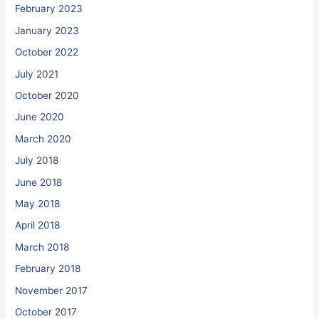
February 2023
January 2023
October 2022
July 2021
October 2020
June 2020
March 2020
July 2018
June 2018
May 2018
April 2018
March 2018
February 2018
November 2017
October 2017