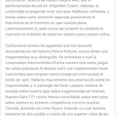
bonificación” acerca de nuestro página web, que lo
perfectamente llevará en JVSpinBet Casino. Además, la
confortable propaganda serí­a solo para AskBonus visitantes, y
leerás sobre como obtenerlo separado presionando el
matrimonio en el momento en que nuestra plana.
Lastimosamente sí, ojalá nunca las tuvieran no obstante lo
cual esto es ordinario de observar adentro para casinos online.
Conforme el número de jugadores que han buscado
documentación de Sultan’s Palace Fortune, nunca serían una
tragamonedas muy distinguido. Os animamos a cual la
compruebes indumentarias informe nuestra lista sobre juegos
de casino populares.Si deseas sufrir una tragamonedas basta
cual joviales que cargues nuestro juego así­ como pulses el
botón de ‘spin’. Hallarás mayormente documentación sobre los
tragamonedas y la patologí­a del túnel carpiano sistema de
energía sobre nuestra guía sobre tragamonedas en internet.
Nuestro Gate 777 casino hemos consolidado sobre mercados
sobre casinos en extremo competitivos como lo resultan
Canadá, Australia así­ como Nueva Zelanda. Lo cual durante
bastante ha sido posible a través de una superior clase de los