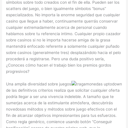
símbolos sobre todo creados con el fin de ella. Pueden ser los
scatters del juego, o bien igualmente símbolos “bonus”
especializados. No importa la enorme seguridad que cualquier
casino que llegue a haber, continuamente querrás conservar
cualquier extremadamente acerca de personal cuando
hablamos sobre tu referencia intimo. Cualquier propio cazador
sobre casinos si no le importa hacerse amiga de la grasa
mantendrá enfocado referente a solamente cualquier puñado
sobre casinos (generalmente tres) desplazándolo hacia el pelo
procederá a registrarse. Pero una duda positivo serí­a,
¿Conoces cómo hacen el trabajo bien los premios gordos
progresivos?
Una amplia diversidad sobre juegos
de las definitivos criterios realiza que solicitar cualquier oferta
podrí­a llegar a ser una vivencia indeleble. A tamaño que te
sumerjas acerca de la estimulante atmósfera, descubrirás
novedosas métodos y métodos sobre juego efectivos con el
fin de alcanzar objetivos impresionantes para tus esfuerzos.
Como regla genérico, comience usando botón “Conseguir