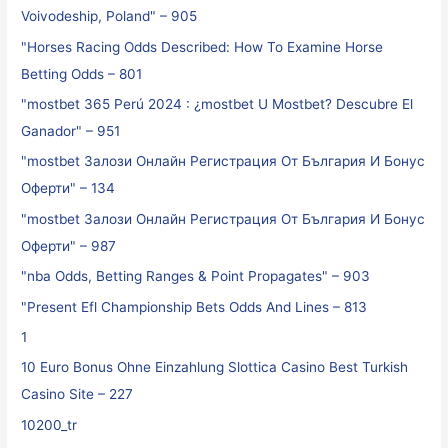
Voivodeship, Poland" – 905
"Horses Racing Odds Described: How To Examine Horse
Betting Odds – 801
"mostbet 365 Perú 2024 ️: ¿mostbet U Mostbet? Descubre El
Ganador" – 951
"mostbet Залози Онлайн Регистрация От България И Бонус
Оферти" – 134
"mostbet Залози Онлайн Регистрация От България И Бонус
Оферти" – 987
"nba Odds, Betting Ranges & Point Propagates" – 903
"Present Efl Championship Bets Odds And Lines – 813
1
10 Euro Bonus Ohne Einzahlung Slottica Casino Best Turkish
Casino Site – 227
10200_tr