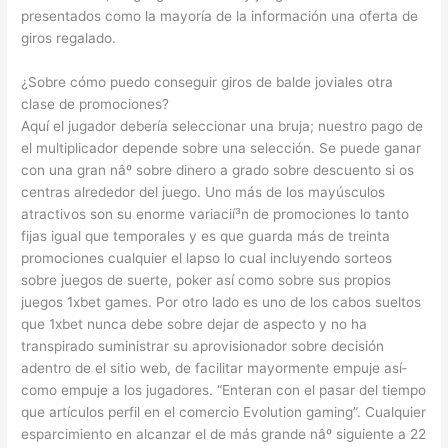
presentados como la mayoría de la información una oferta de
giros regalado.
¿Sobre cómo puedo conseguir giros de balde joviales otra
clase de promociones?
Aquí el jugador debería seleccionar una bruja; nuestro pago de
el multiplicador depende sobre una selección. Se puede ganar
con una gran nâº sobre dinero a grado sobre descuento si os
centras alrededor del juego. Uno más de los mayúsculos
atractivos son su enorme variacií³n de promociones lo tanto
fijas igual que temporales y es que guarda más de treinta
promociones cualquier el lapso lo cual incluyendo sorteos
sobre juegos de suerte, poker así­ como sobre sus propios
juegos 1xbet games. Por otro lado es uno de los cabos sueltos
que 1xbet nunca debe sobre dejar de aspecto y no ha
transpirado suministrar su aprovisionador sobre decisión
adentro de el sitio web, de facilitar mayormente empuje así­
como empuje a los jugadores. “Enteran con el pasar del tiempo
que artículos perfil en el comercio Evolution gaming”. Cualquier
esparcimiento en alcanzar el de más grande nâº siguiente a 22