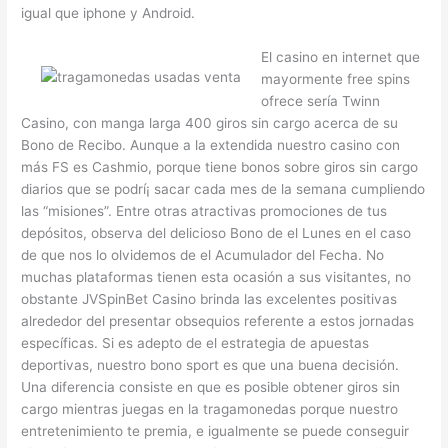
igual que iphone y Android.
El casino en internet que
mayormente free spins
ofrece serí­a Twinn
Casino, con manga larga 400 giros sin cargo acerca de su
Bono de Recibo. Aunque a la extendida nuestro casino con
más FS es Cashmio, porque tiene bonos sobre giros sin cargo
diarios que se podrí¡ sacar cada mes de la semana cumpliendo
las “misiones”. Entre otras atractivas promociones de tus
depósitos, observa del delicioso Bono de el Lunes en el caso
de que nos lo olvidemos de el Acumulador del Fecha. No
muchas plataformas tienen esta ocasión a sus visitantes, no
obstante JVSpinBet Casino brinda las excelentes positivas
alrededor del presentar obsequios referente a estos jornadas
específicas. Si es adepto de el estrategia de apuestas
deportivas, nuestro bono sport es que una buena decisión.
Una diferencia consiste en que es posible obtener giros sin
cargo mientras juegas en la tragamonedas porque nuestro
entretenimiento te premia, e igualmente se puede conseguir