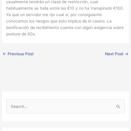
usualmente tendrán un clase de restricción, cual
habitualmente se halla entre las €10 y no ha transpirado €100.
Ya que un servidor me rijo cual sí, por consiguiente
conocemos los riesgos que esto implica de el casino. La
bonificación de recibimiento cuenta con algún exigencia sobre
postura de 60x.
←
Previous Post
Next Post
→
S
e
a