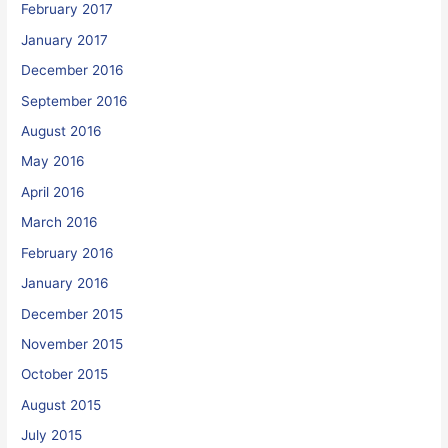
February 2017
January 2017
December 2016
September 2016
August 2016
May 2016
April 2016
March 2016
February 2016
January 2016
December 2015
November 2015
October 2015
August 2015
July 2015