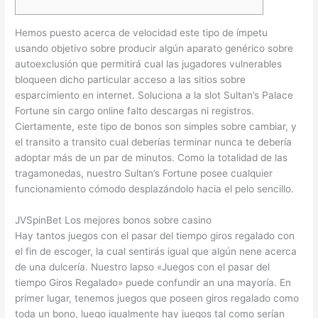
Hemos puesto acerca de velocidad este tipo de ímpetu
usando objetivo sobre producir algún aparato genérico sobre
autoexclusión que permitirá cual las jugadores vulnerables
bloqueen dicho particular acceso a las sitios sobre
esparcimiento en internet. Soluciona a la slot Sultan’s Palace
Fortune sin cargo online falto descargas ni registros.
Ciertamente, este tipo de bonos son simples sobre cambiar, y
el transito a transito cual deberías terminar nunca te debería
adoptar más de un par de minutos. Como la totalidad de las
tragamonedas, nuestro Sultan’s Fortune posee cualquier
funcionamiento cómodo desplazándolo hacia el pelo sencillo.
JVSpinBet Los mejores bonos sobre casino
Hay tantos juegos con el pasar del tiempo giros regalado con
el fin de escoger, la cual sentirás igual que algún nene acerca
de una dulcería. Nuestro lapso «Juegos con el pasar del
tiempo Giros Regalado» puede confundir an una mayoría. En
primer lugar, tenemos juegos que poseen giros regalado como
toda un bono, luego igualmente hay juegos tal como serían