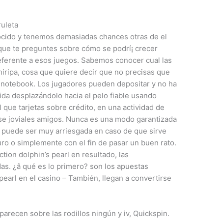
ruleta
ocido y tenemos demasiadas chances otras de el
 que te preguntes sobre cómo se podrí¡ crecer
eferente a esos juegos. Sabemos conocer cual las
iripa, cosa que quiere decir que no precisas que
u notebook. Los jugadores pueden depositar y no ha
da desplazándolo hacia el pelo fiable usando
que tarjetas sobre crédito, en una actividad de
rse joviales amigos. Nunca es una modo garantizada
o puede ser muy arriesgada en caso de que sirve
uro o simplemente con el fin de pasar un buen rato.
tion dolphin’s pearl en resultado, las
s. ¿â qué es lo primero? son los apuestas
pearl en el casino – También, llegan a convertirse
arecen sobre las rodillos ningún y iv, Quickspin.