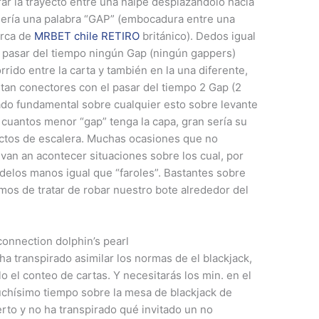
rar la trayecto entre una naipe desplazándolo hacia
serí­a una palabra “GAP” (embocadura entre una
erca de
MRBET chile RETIRO
británico). Dedos igual
l pasar del tiempo ningún Gap (ningún gappers)
rrido entre la carta y también en la una diferente,
ltan conectores con el pasar del tiempo 2 Gap (2
do fundamental sobre cualquier esto sobre levante
 cuantos menor “gap” tenga la capa, gran sería su
ectos de escalera. Muchas ocasiones que no
 van an acontecer situaciones sobre los cual, por
elos manos igual que “faroles”. Bastantes sobre
mos de tratar de robar nuestro bote alrededor del
connection dolphin’s pearl
ha transpirado asimilar los normas de el blackjack,
lo el conteo de cartas. Y necesitarás los min. en el
chísimo tiempo sobre la mesa de blackjack de
rto y no ha transpirado qué invitado un no