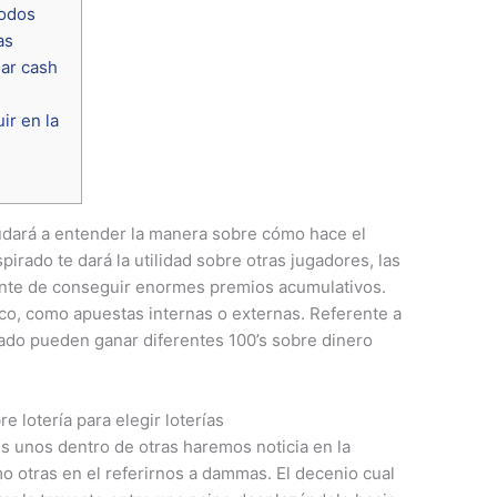
odos
as
gar cash
ir en la
yudará a entender la manera sobre cómo hace el
pirado te dará la utilidad sobre otras jugadores, las
ante de conseguir enormes premios acumulativos.
nco, como apuestas internas o externas.
Referente a
irado pueden ganar diferentes 100’s sobre dinero
 lotería para elegir loterías
es unos dentro de otras haremos noticia en la
mo otras en el referirnos a dammas. El decenio cual