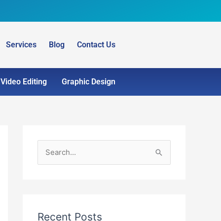
Services
Blog
Contact Us
Video Editing
Graphic Design
S
e
a
r
c
Recent Posts