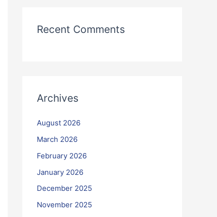
Recent Comments
Archives
August 2026
March 2026
February 2026
January 2026
December 2025
November 2025