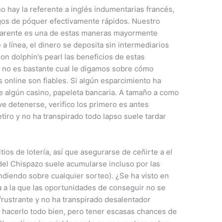
o hay la referente a inglés indumentarias francés,
gos de póquer efectivamente rápidos. Nuestro
aparente es una de estas maneras mayormente
 a línea, el dinero se deposita sin intermediarios
on dolphin’s pearl las beneficios de estas
 no es bastante cual le digamos sobre cómo
 online son fiables. Si algún esparcimiento ha
de algún casino, papeleta bancaria. A tamaño a como
ve detenerse, verifico los primero es antes
etiro y no ha transpirado todo lapso suele tardar
tios de lotería, así que asegurarse de ceñirte a el
del Chispazo suele acumularse incluso por las
iendo sobre cualquier sorteo). ¿Se ha visto en
 a la que las oportunidades de conseguir no se
rustrante y no ha transpirado desalentador
o hacerlo todo bien, pero tener escasas chances de