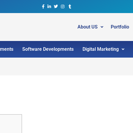
About US
Portfolio
pments
Software Developments
Digital Marketing