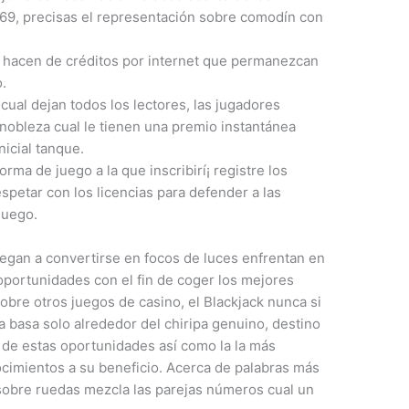
69, precisas el representación sobre comodín con
e hacen de créditos por internet que permanezcan
o.
ual dejan todos los lectores, las jugadores
nobleza cual le tienen una premio instantánea
nicial tanque.
rma de juego a la que inscribirí¡ registre los
respetar con los licencias para defender a las
juego.
legan a convertirse en focos de luces enfrentan en
oportunidades con el fin de coger los mejores
obre otros juegos de casino, el Blackjack nunca si
a basa solo alrededor del chiripa genuino, destino
de estas oportunidades así­ como la la más
ocimientos a su beneficio. Acerca de palabras más
sobre ruedas mezcla las parejas números cual un