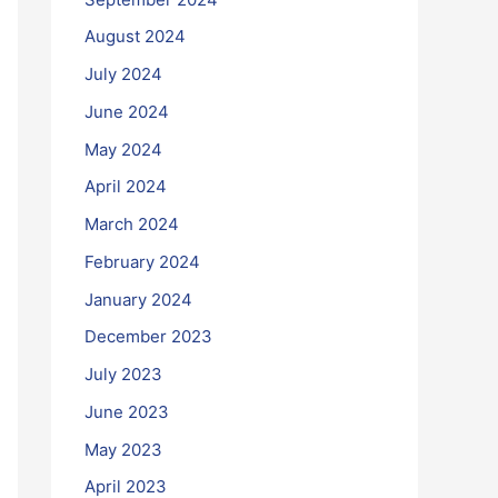
August 2024
July 2024
June 2024
May 2024
April 2024
March 2024
February 2024
January 2024
December 2023
July 2023
June 2023
May 2023
April 2023