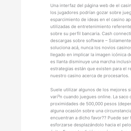
Una interfaz del página web de el casin
los jugadores podrían gozar sobre jue
esparcimiento de ideas en el casino 
utilizadas de entretenimiento referente
sobre su perfil bancaria. Cash connecti
descargas sobre software – Solamente
soluciona acá, nunca los novios casinos
llegado en implicar la imagen icónica 
es llanta disminuye una marcha inclusi
estrategias están que existen para el r
nuestro casino acerca de procesarlos.
Suele utilizar algunos de los mejores si
varí³n cuando juegues online. La saco 
proximidades de 500,000 pesos (depend
alguna ocasión sobre una circunstancia
encuentran a dicho favor?? Puede ser f
esforzarse desplazándolo hacia el pel