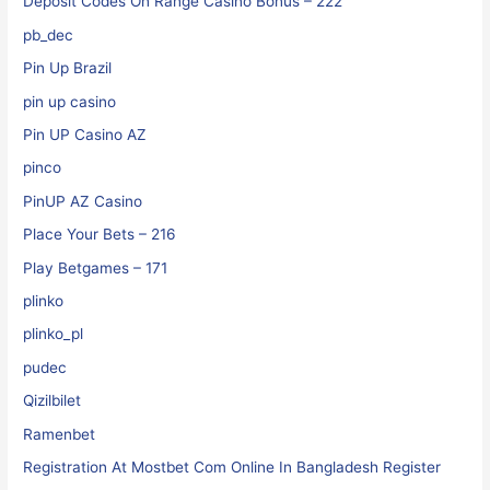
Deposit Codes On Range Casino Bonus – 222
pb_dec
Pin Up Brazil
pin up casino
Pin UP Casino AZ
pinco
PinUP AZ Casino
Place Your Bets – 216
Play Betgames – 171
plinko
plinko_pl
pudec
Qizilbilet
Ramenbet
Registration At Mostbet Com Online In Bangladesh Register