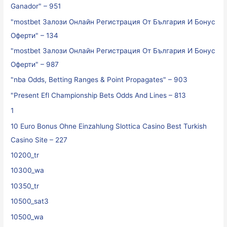
Ganador" – 951
"mostbet Залози Онлайн Регистрация От България И Бонус
Оферти" – 134
"mostbet Залози Онлайн Регистрация От България И Бонус
Оферти" – 987
"nba Odds, Betting Ranges & Point Propagates" – 903
"Present Efl Championship Bets Odds And Lines – 813
1
10 Euro Bonus Ohne Einzahlung Slottica Casino Best Turkish
Casino Site – 227
10200_tr
10300_wa
10350_tr
10500_sat3
10500_wa