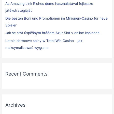
Az Amazing Link Riches demo használatával fejlessze
r
játékstratégiáját
:
Die besten Boni und Promotionen im Millionen-Casino für neue
Spieler
Jak se stát úspěšným hráčem Azur Slot v online kasinech
Letnie darmowe spiny w Total Win Casino – jak
maksymalizować wygrane
Recent Comments
Archives