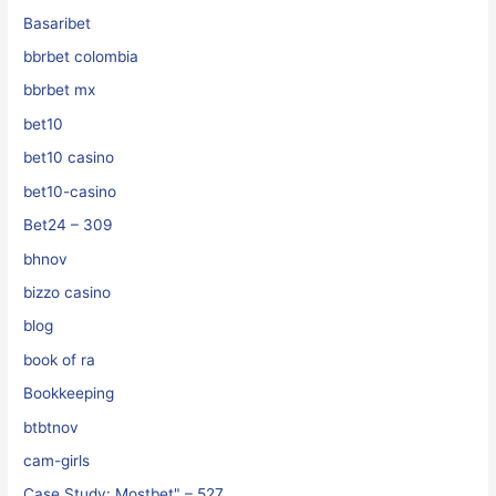
Basaribet
bbrbet colombia
bbrbet mx
bet10
bet10 casino
bet10-casino
Bet24 – 309
bhnov
bizzo casino
blog
book of ra
Bookkeeping
btbtnov
cam-girls
Case Study: Mostbet" – 527