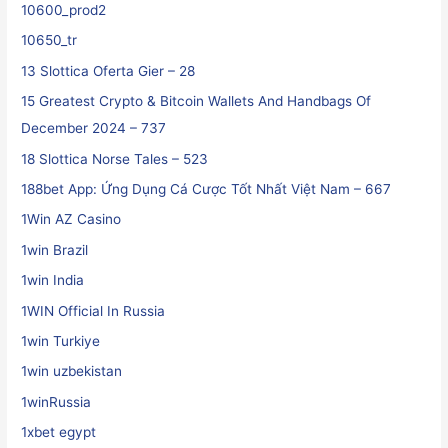
10600_prod2
10650_tr
13 Slottica Oferta Gier – 28
15 Greatest Crypto & Bitcoin Wallets And Handbags Of
December 2024 – 737
18 Slottica Norse Tales – 523
188bet App: Ứng Dụng Cá Cược Tốt Nhất Việt Nam – 667
1Win AZ Casino
1win Brazil
1win India
1WIN Official In Russia
1win Turkiye
1win uzbekistan
1winRussia
1xbet egypt