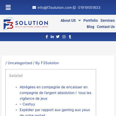
Skip
info@f3solution.com
01919551833
to
content
About US
Portfolio
Services
Blog
Contact Us
/
Uncategorized
/ By
F3Solution
Satisfait
Abrégées en compagnie de encaisser en
compagnie de l’argent absolution í tous les
vigilance de jeux
– Cashyy
Expédier par rapport aux gaming aux yeux
de votre portail