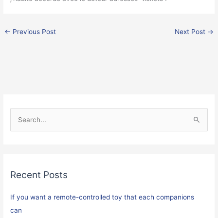
←
Previous Post
Next Post
→
S
e
a
r
Recent Posts
c
h
If you want a remote-controlled toy that each companions
f
can
o