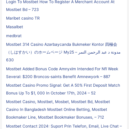
Login To Mostbet How To Register A Merchant Account At
Mostbet Bd – 723
Maribet casino TR
Masalbet
medbrat
Mostbet 314 Casino Azərbaycanda Bukmeker Kontor 四極会
（しはすかい）のホームページ My25 مدونة د عبد الرحمن النمر –
630
Mostbet Added Bonus Code Amnyxlm Intended For Nfl Week
Several: $200 Broncos-saints Benefit Amnewyork – 887
Mostbet Casino Promo Signal: Get A 50% First Deposit Match
Bonus Up To $1, 000 In October 17th, 2024 – 52
Mostbet Casino, Mostbet, Mosbet, Mostbet Bd, Mostbet
Casino In Bangladesh Mostbet Online Betting, Mostbet
Bookmaker Line, Mostbet Bookmaker Bonuses, – 712
Mostbet Contact 2024: Suport Prin Telefon, Email, Live Chat –