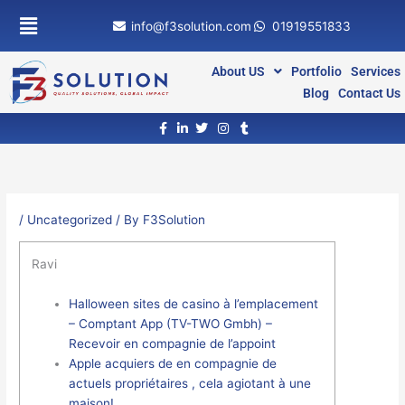
Skip
info@f3solution.com
01919551833
to
content
About US
Portfolio
Services
Blog
Contact Us
/
Uncategorized
/ By
F3Solution
Ravi
Halloween sites de casino à l’emplacement
– Comptant App (TV-TWO Gmbh) –
Recevoir en compagnie de l’appoint
Apple acquiers de en compagnie de
actuels propriétaires , cela agiotant à une
maison!