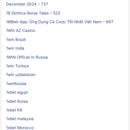
December 2024 – 737
18 Slottica Norse Tales – 523
188bet App: Ứng Dụng Cá Cược Tốt Nhất Việt Nam – 667
1Win AZ Casino
1win Brazil
1win India
1WIN Official In Russia
1win Turkiye
1win uzbekistan
1winRussia
1xbet egypt
1xbet Korea
1xbet KR
1xbet malaysia
1xbet Morocco