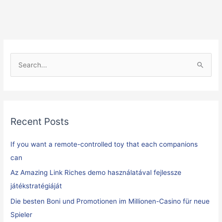
S
e
a
r
Recent Posts
c
h
If you want a remote-controlled toy that each companions
f
can
o
Az Amazing Link Riches demo használatával fejlessze
r
játékstratégiáját
:
Die besten Boni und Promotionen im Millionen-Casino für neue
Spieler