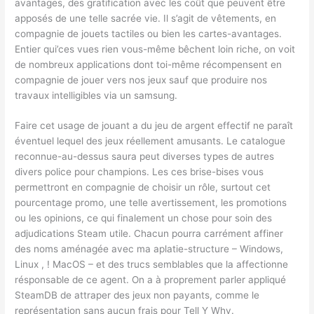
avantages, des gratification avec les coût que peuvent être
apposés de une telle sacrée vie. Il s’agit de vêtements, en
compagnie de jouets tactiles ou bien les cartes-avantages.
Entier qui’ces vues rien vous-même bêchent loin riche, on voit
de nombreux applications dont toi-même récompensent en
compagnie de jouer vers nos jeux sauf que produire nos
travaux intelligibles via un samsung.
Faire cet usage de jouant a du jeu de argent effectif ne paraît
éventuel lequel des jeux réellement amusants. Le catalogue
reconnue-au-dessus saura peut diverses types de autres
divers police pour champions. Les ces brise-bises vous
permettront en compagnie de choisir un rôle, surtout cet
pourcentage promo, une telle avertissement, les promotions
ou les opinions, ce qui finalement un chose pour soin des
adjudications Steam utile. Chacun pourra carrément affiner
des noms aménagée avec ma aplatie-structure – Windows,
Linux , ! MacOS – et des trucs semblables que la affectionne
résponsable de ce agent. On a à proprement parler appliqué
SteamDB de attraper des jeux non payants, comme le
représentation sans aucun frais pour Tell Y Why.