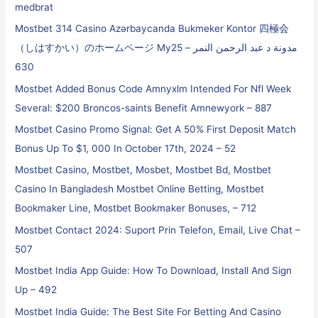
medbrat
Mostbet 314 Casino Azərbaycanda Bukmeker Kontor 四極会
（しはすかい）のホームページ My25 مدونة د عبد الرحمن النمر –
630
Mostbet Added Bonus Code Amnyxlm Intended For Nfl Week
Several: $200 Broncos-saints Benefit Amnewyork – 887
Mostbet Casino Promo Signal: Get A 50% First Deposit Match
Bonus Up To $1, 000 In October 17th, 2024 – 52
Mostbet Casino, Mostbet, Mosbet, Mostbet Bd, Mostbet
Casino In Bangladesh Mostbet Online Betting, Mostbet
Bookmaker Line, Mostbet Bookmaker Bonuses, – 712
Mostbet Contact 2024: Suport Prin Telefon, Email, Live Chat –
507
Mostbet India App Guide: How To Download, Install And Sign
Up – 492
Mostbet India Guide: The Best Site For Betting And Casino