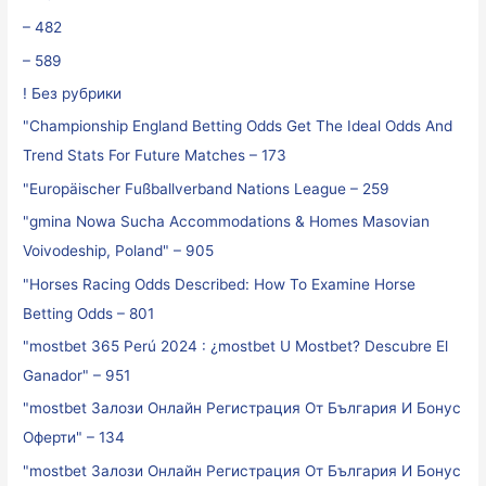
– 482
– 589
! Без рубрики
"Championship England Betting Odds Get The Ideal Odds And
Trend Stats For Future Matches – 173
"Europäischer Fußballverband Nations League – 259
"gmina Nowa Sucha Accommodations & Homes Masovian
Voivodeship, Poland" – 905
"Horses Racing Odds Described: How To Examine Horse
Betting Odds – 801
"mostbet 365 Perú 2024 ️: ¿mostbet U Mostbet? Descubre El
Ganador" – 951
"mostbet Залози Онлайн Регистрация От България И Бонус
Оферти" – 134
"mostbet Залози Онлайн Регистрация От България И Бонус