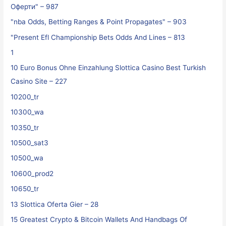
Оферти" – 987
"nba Odds, Betting Ranges & Point Propagates" – 903
"Present Efl Championship Bets Odds And Lines – 813
1
10 Euro Bonus Ohne Einzahlung Slottica Casino Best Turkish
Casino Site – 227
10200_tr
10300_wa
10350_tr
10500_sat3
10500_wa
10600_prod2
10650_tr
13 Slottica Oferta Gier – 28
15 Greatest Crypto & Bitcoin Wallets And Handbags Of