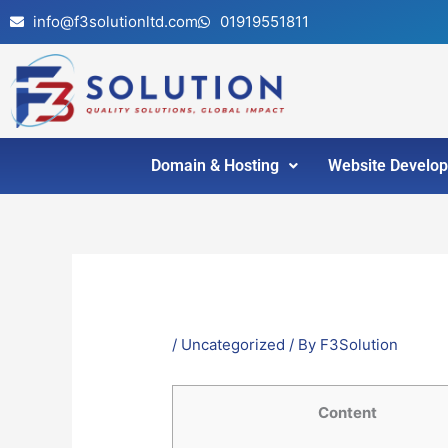
Skip
info@f3solutionltd.com
01919551811
to
content
Domain & Hosting
Website Develo
/
Uncategorized
/ By
F3Solution
Content