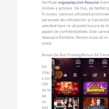
Verificați
vogueplay.com Resurse
înain
limitele ş achitare. Să chip, de NetBet pu
În surplu, cazinoul utilizează protocoa
personale ale utilizatorilor și tranzacț
adevărat spre ce vă puteți bucura de di
aspect de confidențialitate. Este carev
deasupra România. Atenția musa să ori d
joacă.
Bonus De Bun Pribeag/Bonus Să Trec
De
chip,
ş joci
100
de lei
pe
un
slot