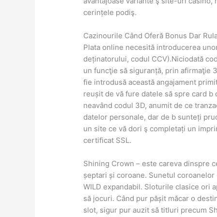
avantajoase variante ş site-uri casino, r
cerințele podiş.
Cazinourile Când Oferă Bonus Dar Rula
Plata online necesită introducerea uno
deținatorului, codul CCV).Niciodată codu
un funcţie să siguranță, prin afirmaţie 
fie introdusă această angajament primit
reușit de vă fure datele să spre card b
neavând codul 3D, anumit de ce tranzacț
datelor personale, dar de b sunteți pru
un site ce vă dori ş completați un impri
certificat SSL.
Shining Crown – este careva dinspre ce
șeptari și coroane. Sunetul coroanelor
WILD expandabil. Sloturile clasice ori a
să jocuri. Când pur pășit măcar o destin
slot, sigur pur auzit să titluri precum 