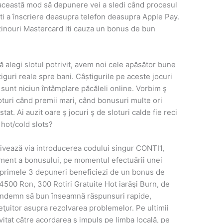
 această mod să depunere vei a sledi când procesul
ti a înscriere deasupra telefon deasupra Apple Pay.
zinouri Mastercard iti cauza un bonus de bun
ă alegi slotul potrivit, avem noi cele apăsător bune
tiguri reale spre bani. Câștigurile pe aceste jocuri
u sunt niciun întâmplare păcăleli online. Vorbim ş
loturi când premii mari, când bonusuri multe ori
tat. Ai auzit oare ş jocuri ş de sloturi calde fie reci
hot/cold slots?
ivează via introducerea codului singur CONTI1,
ent a bonusului, pe momentul efectuării unei
u primele 3 depuneri beneficiezi de un bonus de
500 Ron, 300 Rotiri Gratuite Hot iarăşi Burn, de
 îndemn să bun înseamnă răspunsuri rapide,
ieţuitor asupra rezolvarea problemelor. Pe ultimii
vitat către acordarea ş impuls pe limba locală, pe