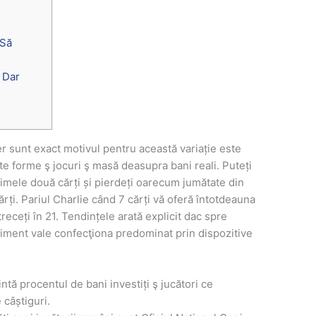
 Să
 Dar
r sunt exact motivul pentru această variație este
e forme ş jocuri ş masă deasupra bani reali. Puteți
rimele două cărți și pierdeți oarecum jumătate din
ărți. Pariul Charlie când 7 cărți vă oferă întotdeauna
treceți în 21.
Tendințele arată explicit dac spre
timent vale confecţiona predominat prin dispozitive
ntă procentul de bani investiți ş jucători ce
 câștiguri.