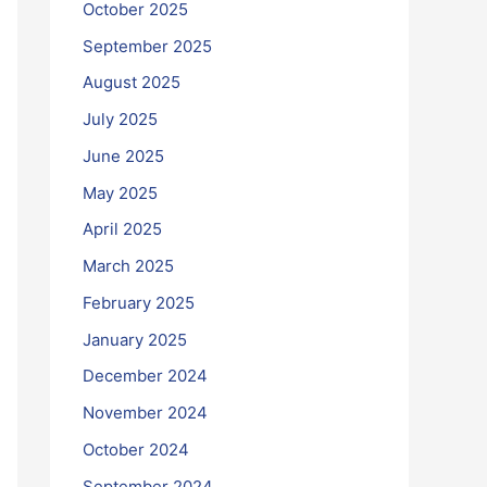
October 2025
September 2025
August 2025
July 2025
June 2025
May 2025
April 2025
March 2025
February 2025
January 2025
December 2024
November 2024
October 2024
September 2024