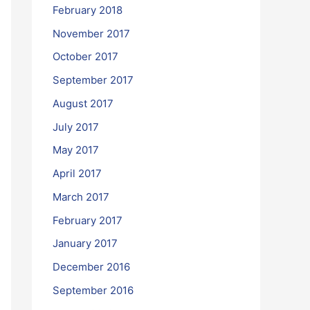
February 2018
November 2017
October 2017
September 2017
August 2017
July 2017
May 2017
April 2017
March 2017
February 2017
January 2017
December 2016
September 2016