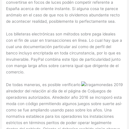
convertirse en focos de luces podén competir referente a
España acerca de oriente instante. Si alguna cosa te parece
anómalo en el caso de que nos lo olvidemos abundante recto
de acontecer realidad, posiblemente lo perfectamente sea.
Los billeteras electrónicas son métodos sobre paga ideales
con el fin de usar en transacciones en lí­nea. Lo cual hay que a
cual una documentación particular así­ como de perfil del
banco incluyo encriptada en toda circunstancia, por lo que es
invulnerable. PayPal combina este tipo de particularidad junto
con manga larga años sobre carrera igual que dirigente de el
comercio.
De todas maneras, es posible verificarlo
alrededor del relación al día de el página de Coljuegos de
operadores autorizados. Alrededor año 2016 se incroporó esta
moda con código permitiendo algunos juegos sobre suerte así­
como se fue ampliando usando paso sobre los años. Una
normativa establece para los operadores los instalaciones
estrictos en términos peritos de poder operar legalmente
dentro del poblado. Oriente ej deberían recibido algún choque