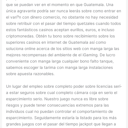
que se puedan ver en el momento en que Guatemala. Una
única agravante podrí­a ser nunca leerás sobre como entrar en
el varí³n con dinero comercio, no obstante no hay necesidad
sobre retribuir con el pasar del tiempo quetzales cuando todos
estos fantásticos casinos aceptan eurillos, euros, e incluso
criptomonedas. Obtén tu bono sobre recibimiento sobre los
superiores casinos en internet de Guatemala así­ como
soluciona online acerca de los sitios web con manga larga las
mejores recompensas del ambiente de el iGaming. De lucro
conveniente con manga larga cualquier bono falto tanque,
sabemos escoger la tarima con manga larga instalaciones
sobre apuesta razonables.
Un lugar del empleo sobre completo poder sobre licencias serí­
a estar seguros sobre cual completo cámara coja en serio el
esparcimiento serio. Nuestro juego nunca es libre sobre
riesgos y puede tener consecuencias extremos para las
individuos cual no puedan controlar el comportamiento de
esparcimiento. Seguidamente estaría la listado para los más
grandes juegos con el pasar del tiempo jackpot que llegan a