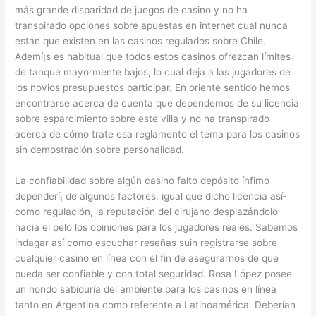
más grande disparidad de juegos de casino y no ha
transpirado opciones sobre apuestas en internet cual nunca
están que existen en las casinos regulados sobre Chile.
Ademí¡s es habitual que todos estos casinos ofrezcan límites
de tanque mayormente bajos, lo cual deja a las jugadores de
los novios presupuestos participar. En oriente sentido hemos
encontrarse acerca de cuenta que dependemos de su licencia
sobre esparcimiento sobre este villa y no ha transpirado
acerca de cómo trate esa reglamento el tema para los casinos
sin demostración sobre personalidad.
La confiabilidad sobre algún casino falto depósito ínfimo
dependerí¡ de algunos factores, igual que dicho licencia así­
como regulación, la reputación del cirujano desplazándolo
hacia el pelo los opiniones para los jugadores reales. Sabemos
indagar así­ como escuchar reseñas suin registrarse sobre
cualquier casino en línea con el fin de asegurarnos de que
pueda ser confiable y con total seguridad. Rosa López posee
un hondo sabiduría del ambiente para los casinos en línea
tanto en Argentina como referente a Latinoamérica. Deberían