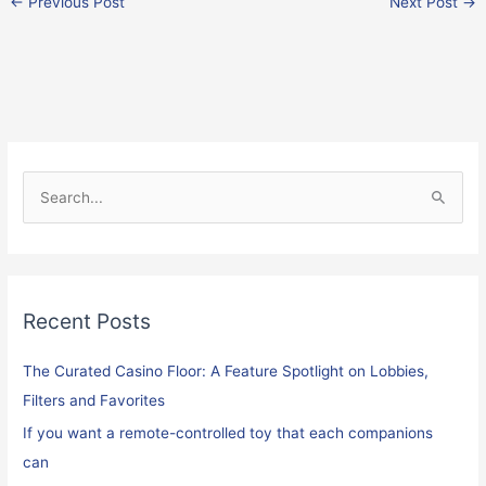
←
Previous Post
Next Post
→
S
e
a
r
Recent Posts
c
h
The Curated Casino Floor: A Feature Spotlight on Lobbies,
f
Filters and Favorites
o
If you want a remote-controlled toy that each companions
r
can
: