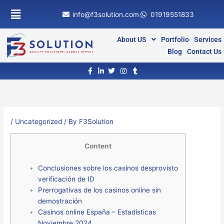
Skip
info@f3solution.com
01919551833
to
content
About US
Portfolio
Services
Blog
Contact Us
/
Uncategorized
/ By
F3Solution
Content
Conclusiones sobre los casinos desprovisto
verificación de ID
Prerrogativas de los casinos online sin
demostración
Casinos online España – Estadísticas
Noviembre 2024