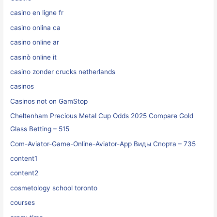
casino en ligne fr
casino onlina ca
casino online ar
casinò online it
casino zonder crucks netherlands
casinos
Casinos not on GamStop
Cheltenham Precious Metal Cup Odds 2025 Compare Gold
Glass Betting – 515
Com-Aviator-Game-Online-Aviator-App Виды Спорта – 735
content1
content2
cosmetology school toronto
courses