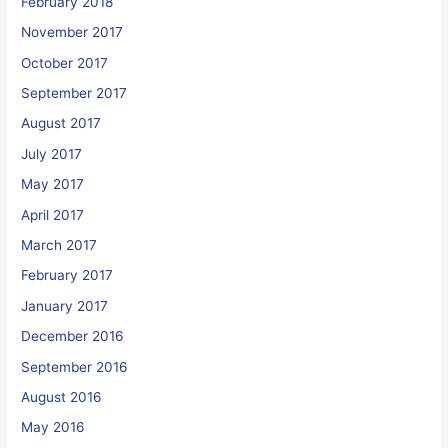
February 2018
November 2017
October 2017
September 2017
August 2017
July 2017
May 2017
April 2017
March 2017
February 2017
January 2017
December 2016
September 2016
August 2016
May 2016