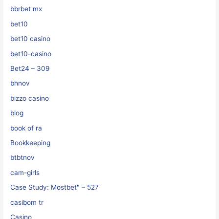
bbrbet mx
bet10
bet10 casino
bet10-casino
Bet24 – 309
bhnov
bizzo casino
blog
book of ra
Bookkeeping
btbtnov
cam-girls
Case Study: Mostbet" – 527
casibom tr
Casino