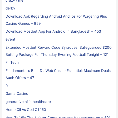
crazy time
derby
Download Apk Regarding Android And Ios For Wagering Plus
Casino Games – 959
Download Mostbet App For Android In Bangladesh – 453
event
Extended Mostbet Reward Code Syracuse: Safeguarded $200
Betting Package For Thursday Evening Football Tonight – 121
FinTech
Fondamental's Best Du Web Casino Essentiel: Maximum Deals
Auch Offers – 47
fr
Gama Casino
generative ai in healthcare
Hemp Oil Vs Cbd Oil 150
How To Win The Aviator Game Можете Наслаждаться – 401