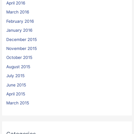
April 2016
March 2016
February 2016
January 2016
December 2015
November 2015
October 2015
August 2015
July 2015
June 2015
April 2015
March 2015
Categories