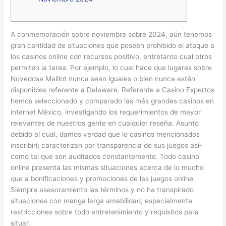
A conmemoración sobre noviembre sobre 2024, aún tenemos
gran cantidad de situaciones que poseen prohibido el ataque a
los casinos online con recursos positivo, entretanto cual otros
permiten la tarea. Por ejemplo, lo cual hace que lugares sobre
Novedosa Maillot nunca sean iguales o bien nunca estén
disponibles referente a Delaware.
Referente a Casino Expertos
hemos seleccionado y comparado las más grandes casinos en
internet Mèxico, investigando los requerimientos de mayor
relevantes de nuestros gente en cualquier reseña. Asunto
debido al cual, damos verdad que lo casinos mencionados
inscribirí¡ caracterizan por transparencia de sus juegos así­
como tal que son auditados constantemente. Todo casino
online presenta las mismas situaciones acerca de lo mucho
que a bonificaciones y promociones de las juegos online.
Siempre asesoramiento las términos y no ha transpirado
situaciones con manga larga amabilidad, especialmente
restricciones sobre todo entretenimiento y requisitos para
situar.