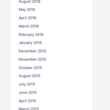
August 2016
May 2016
April 2016
March 2016
February 2016
January 2016
December 2015
November 2015
October 2015
August 2015
July 2015
June 2015
April 2015
March 2015