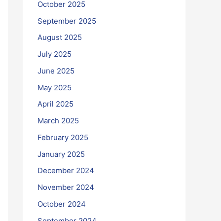
October 2025
September 2025
August 2025
July 2025
June 2025
May 2025
April 2025
March 2025
February 2025
January 2025
December 2024
November 2024
October 2024
September 2024