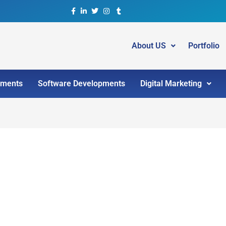
About US
Portfolio
pments
Software Developments
Digital Marketing