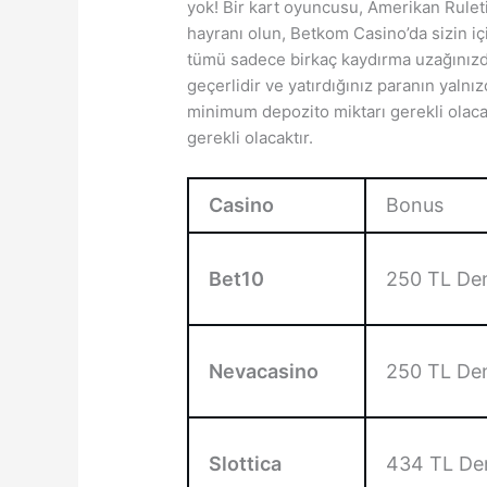
yok! Bir kart oyuncusu, Amerikan Rulet
hayranı olun, Betkom Casino’da sizin iç
tümü sadece birkaç kaydırma uzağınızd
geçerlidir ve yatırdığınız paranın yalnız
minimum depozito miktarı gerekli olac
gerekli olacaktır.
Casino
Bonus
Bet10
250 TL De
Nevacasino
250 TL De
Slottica
434 TL De