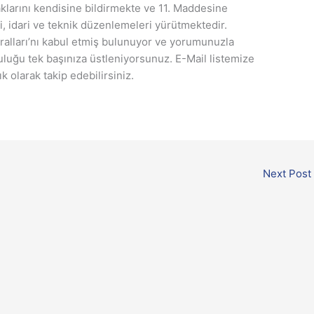
aklarını kendisine bildirmekte ve 11. Maddesine
işi, idari ve teknik düzenlemeleri yürütmektedir.
alları’nı kabul etmiş bulunuyor ve yorumunuzla
uluğu tek başınıza üstleniyorsunuz. E-Mail listemize
ık olarak takip edebilirsiniz.
Next Post