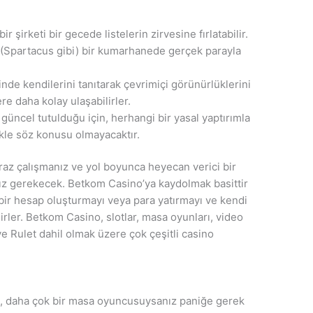
ir şirketi bir gecede listelerin zirvesine fırlatabilir.
zı (Spartacus gibi) bir kumarhanede gerçek parayla
inde kendilerini tanıtarak çevrimiçi görünürlüklerini
ere daha kolay ulaşabilirler.
 güncel tutulduğu için, herhangi bir yasal yaptırımla
ikle söz konusu olmayacaktır.
iraz çalışmanız ve yol boyunca heyecan verici bir
nız gerekecek. Betkom Casino’ya kaydolmak basittir
bir hesap oluşturmayı veya para yatırmayı ve kendi
rler. Betkom Casino, slotlar, masa oyunları, video
ve Rulet dahil olmak üzere çok çeşitli casino
en, daha çok bir masa oyuncusuysanız paniğe gerek