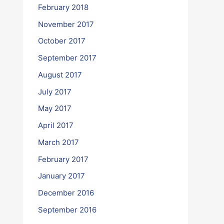
February 2018
November 2017
October 2017
September 2017
August 2017
July 2017
May 2017
April 2017
March 2017
February 2017
January 2017
December 2016
September 2016