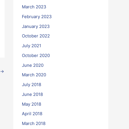
March 2023
February 2023
January 2023
October 2022
July 2021
October 2020
June 2020
→
March 2020
July 2018
June 2018
May 2018
April 2018
March 2018