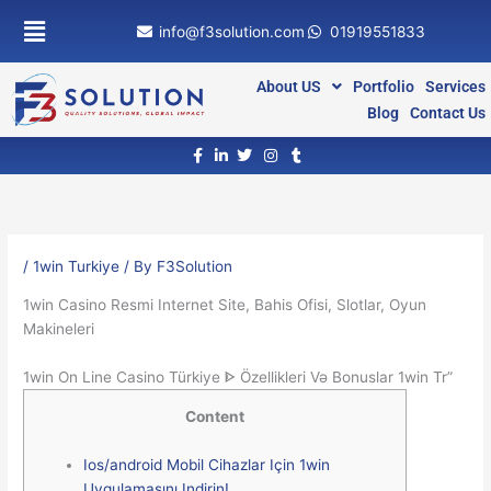
Skip
info@f3solution.com
01919551833
to
content
About US
Portfolio
Services
Blog
Contact Us
/
1win Turkiye
/ By
F3Solution
1win Casino Resmi Internet Site, Bahis Ofisi, Slotlar, Oyun
Makineleri
1win On Line Casino Türkiye ᐈ Özellikleri Və Bonuslar 1win Tr”
Content
Ios/android Mobil Cihazlar Için 1win
Uygulamasını Indirin!