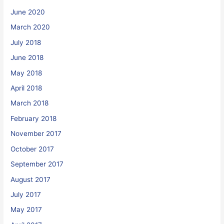
June 2020
March 2020
July 2018
June 2018
May 2018
April 2018
March 2018
February 2018
November 2017
October 2017
September 2017
August 2017
July 2017
May 2017