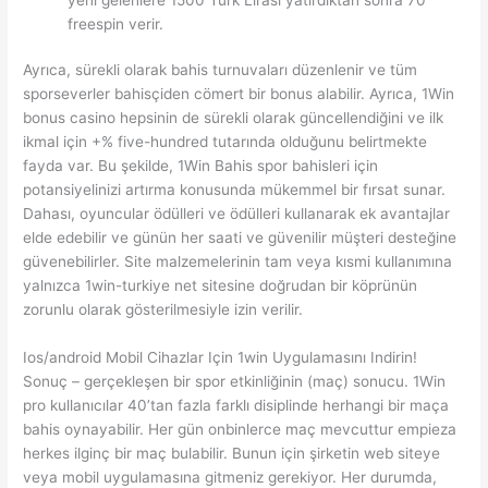
freespin verir.
Ayrıca, sürekli olarak bahis turnuvaları düzenlenir ve tüm
sporseverler bahisçiden cömert bir bonus alabilir. Ayrıca, 1Win
bonus casino hepsinin de sürekli olarak güncellendiğini ve ilk
ikmal için +% five-hundred tutarında olduğunu belirtmekte
fayda var. Bu şekilde, 1Win Bahis spor bahisleri için
potansiyelinizi artırma konusunda mükemmel bir fırsat sunar.
Dahası, oyuncular ödülleri ve ödülleri kullanarak ek avantajlar
elde edebilir ve günün her saati ve güvenilir müşteri desteğine
güvenebilirler. Site malzemelerinin tam veya kısmi kullanımına
yalnızca 1win-turkiye net sitesine doğrudan bir köprünün
zorunlu olarak gösterilmesiyle izin verilir.
Ios/android Mobil Cihazlar Için 1win Uygulamasını Indirin!
Sonuç – gerçekleşen bir spor etkinliğinin (maç) sonucu. 1Win
pro kullanıcılar 40’tan fazla farklı disiplinde herhangi bir maça
bahis oynayabilir. Her gün onbinlerce maç mevcuttur empieza
herkes ilginç bir maç bulabilir. Bunun için şirketin web siteye
veya mobil uygulamasına gitmeniz gerekiyor. Her durumda,