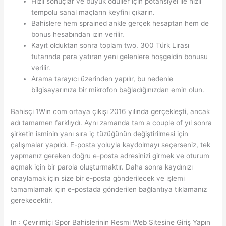
Hızlı sonuçlar ve büyük ödüller için potansiyel ile hızlı
tempolu sanal maçların keyfini çıkarın.
Bahislere hem sprained ankle gerçek hesaptan hem de
bonus hesabından izin verilir.
Kayıt olduktan sonra toplam two. 300 Türk Lirası
tutarında para yatıran yeni gelenlere hoşgeldin bonusu
verilir.
Arama tarayıcı üzerinden yapılır, bu nedenle
bilgisayarınıza bir mikrofon bağladığınızdan emin olun.
Bahisçi 1Win com ortaya çıkışı 2016 yılında gerçekleşti, ancak
adı tamamen farklıydı. Aynı zamanda tam a couple of yıl sonra
şirketin isminin yanı sıra iç tüzüğünün değiştirilmesi için
çalışmalar yapıldı. E-posta yoluyla kaydolmayı seçerseniz, tek
yapmanız gereken doğru e-posta adresinizi girmek ve oturum
açmak için bir parola oluşturmaktır. Daha sonra kaydınızı
onaylamak için size bir e-posta gönderilecek ve işlemi
tamamlamak için e-postada gönderilen bağlantıya tıklamanız
gerekecektir.
In : Çevrimiçi Spor Bahislerinin Resmi Web Sitesine Giriş Yapın