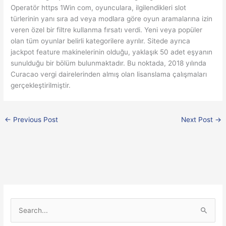
Operatör https 1Win com, oyunculara, ilgilendikleri slot
türlerinin yanı sıra ad veya modlara göre oyun aramalarına izin
veren özel bir filtre kullanma fırsatı verdi. Yeni veya popüler
olan tüm oyunlar belirli kategorilere ayrılır. Sitede ayrıca
jackpot feature makinelerinin olduğu, yaklaşık 50 adet eşyanın
sunulduğu bir bölüm bulunmaktadır. Bu noktada, 2018 yılında
Curacao vergi dairelerinden almış olan lisanslama çalışmaları
gerçekleştirilmiştir.
←
Previous Post
Next Post
→
S