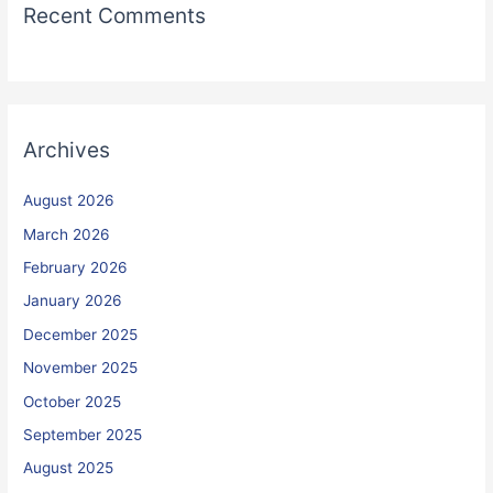
Recent Comments
Archives
August 2026
March 2026
February 2026
January 2026
December 2025
November 2025
October 2025
September 2025
August 2025