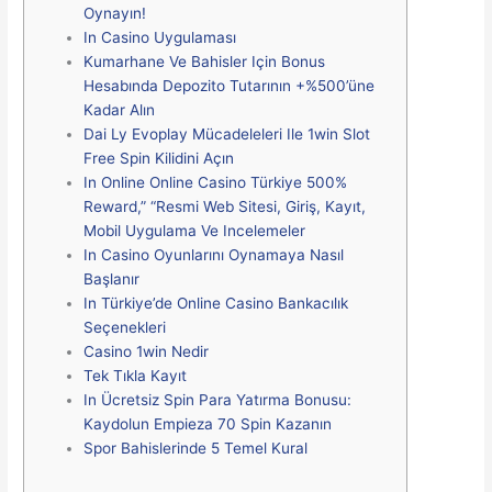
Oynayın!
In Casino Uygulaması
Kumarhane Ve Bahisler Için Bonus
Hesabında Depozito Tutarının +%500’üne
Kadar Alın
Dai Ly Evoplay Mücadeleleri Ile 1win Slot
Free Spin Kilidini Açın
In Online Online Casino Türkiye 500%
Reward,” “Resmi Web Sitesi, Giriş, Kayıt,
Mobil Uygulama Ve Incelemeler
In Casino Oyunlarını Oynamaya Nasıl
Başlanır
In Türkiye’de Online Casino Bankacılık
Seçenekleri
Casino 1win Nedir
Tek Tıkla Kayıt
In Ücretsiz Spin Para Yatırma Bonusu:
Kaydolun Empieza 70 Spin Kazanın
Spor Bahislerinde 5 Temel Kural