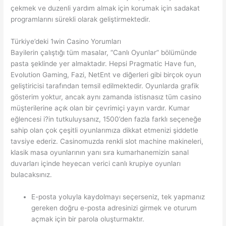
çekmek ve duzenli yardım almak için korumak için sadakat
programlarını sürekli olarak geliştirmektedir.
Türkiye’deki 1win Casino Yorumları
Bayilerin çalıştığı tüm masalar, “Canlı Oyunlar” bölümünde
pasta şeklinde yer almaktadır. Hepsi Pragmatic Have fun,
Evolution Gaming, Fazi, NetEnt ve diğerleri gibi birçok oyun
geliştiricisi tarafından temsil edilmektedir. Oyunlarda grafik
gösterim yoktur, ancak aynı zamanda istisnasız tüm casino
müşterilerine açık olan bir çevrimiçi yayın vardır. Kumar
eğlencesi i?in tutkuluysanız, 1500’den fazla farklı seçeneğe
sahip olan çok çeşitli oyunlarımıza dikkat etmenizi şiddetle
tavsiye ederiz. Casinomuzda renkli slot machine makineleri,
klasik masa oyunlarının yanı sıra kumarhanemizin sanal
duvarları içinde heyecan verici canlı krupiye oyunları
bulacaksınız.
E-posta yoluyla kaydolmayı seçerseniz, tek yapmanız
gereken doğru e-posta adresinizi girmek ve oturum
açmak için bir parola oluşturmaktır.