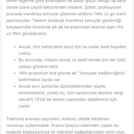
birinin diğerine göre avantajının ne kadar güçlü olduğu da dahil
olmak üzere çeşitli faktörlerden etkilenir. Şirket, profesyonel
arenada inanılmaz sonuçlar gösteren ekibinin 1Win cs go resmi
sponsorudur. Takımın katılarak inanılmaz sonuçlar gösterdiği
karşılaşmalar listesinde sık sık karşılaşmaları eternal open fire
vs 1Win görebilirsiniz.
Ancak, tüm bahisçilerin kayıt için bu kadar basit koşulları
yoktur.
Bu durumda, intikam almak ve telafi etmek için her türlü
çabayı gösterecektir.
1Win promotion kod girerek ek” “bonuslar alabileceğinizi
belirtmekte fayda var.
Ancak aynı zamanda dürüstlüklerinden şüphe
etmemelisiniz, çünkü bu, tüm kazancınızı devlete vergi
olarak% 13’lük bir kesinti yapmadan alabilmeniz için
yapılır.
Telefonla aramayı seçerken, kullanıcı sitede listelenen
numarayı kullanmalıdır. Arama tarayıcı üzerinden yapılır, bu
nedenle bilgisayarınıza bir mikrofon bağladığınızdan emin olun.