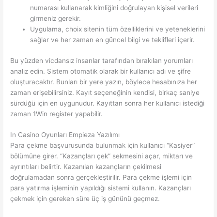
numarası kullanarak kimliğini doğrulayan kişisel verileri
girmeniz gerekir.
Uygulama, choix sitenin tüm özelliklerini ve yeteneklerini
sağlar ve her zaman en güncel bilgi ve teklifleri içerir.
Bu yüzden vicdansız insanlar tarafından bırakılan yorumları
analiz edin. Sistem otomatik olarak bir kullanıcı adı ve şifre
oluşturacaktır. Bunları bir yere yazın, böylece hesabınıza her
zaman erişebilirsiniz. Kayıt seçeneğinin kendisi, birkaç saniye
sürdüğü için en uygunudur. Kayıttan sonra her kullanıcı istediği
zaman 1Win register yapabilir.
In Casino Oyunları Empieza Yazılımı
Para çekme başvurusunda bulunmak için kullanıcı “Kasiyer”
bölümüne girer. “Kazançları çek” sekmesini açar, miktarı ve
ayrıntıları belirtir. Kazanılan kazançların çekilmesi
doğrulamadan sonra gerçekleştirilir. Para çekme işlemi için
para yatırma işleminin yapıldığı sistemi kullanın. Kazançları
çekmek için gereken süre üç iş gününü geçmez.