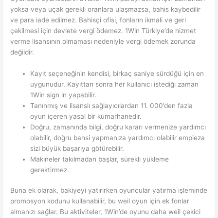
yoksa veya uçak gerekli oranlara ulaşmazsa, bahis kaybedilir
ve para iade edilmez. Bahisçi ofisi, fonların ikmali ve geri
çekilmesi için devlete vergi ödemez. 1Win Türkiye’de hizmet
verme lisansının olmaması nedeniyle vergi ödemek zorunda
değildir.
Kayıt seçeneğinin kendisi, birkaç saniye sürdüğü için en
uygunudur. Kayıttan sonra her kullanıcı istediği zaman
1Win sign in yapabilir.
Tanınmış ve lisanslı sağlayıcılardan 11. 000’den fazla
oyun içeren yasal bir kumarhanedir.
Doğru, zamanında bilgi, doğru kararı vermenize yardımcı
olabilir, doğru bahsi yapmanıza yardımcı olabilir empieza
sizi büyük başarıya götürebilir.
Makineler takılmadan başlar, sürekli yükleme
gerektirmez.
Buna ek olarak, bakiyeyi yatırırken oyuncular yatırma işleminde
promosyon kodunu kullanabilir, bu weil oyun için ek fonlar
almanızı sağlar. Bu aktiviteler, 1Win’de oyunu daha weil çekici