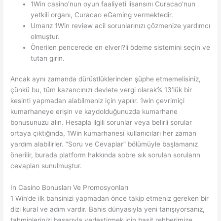
1Win casino’nun oyun faaliyeti lisansını Curacao’nun
yetkili organı, Curacao eGaming vermektedir.
Umarız 1Win review acil sorunlarınızı çözmenize yardımcı
olmuştur.
Önerilen pencerede en elveri?li ödeme sistemini seçin ve
tutarı girin.
Ancak aynı zamanda dürüstlüklerinden şüphe etmemelisiniz,
çünkü bu, tüm kazancınızı devlete vergi olarak% 13’lük bir
kesinti yapmadan alabilmeniz için yapılır. 1win çevrimiçi
kumarhaneye erişin ve kaydolduğunuzda kumarhane
bonusunuzu alın. Hesapla ilgili sorunlar veya belirli sorular
ortaya çıktığında, 1Win kumarhanesi kullanıcıları her zaman
yardım alabilirler. “Soru ve Cevaplar” bölümüyle başlamanız
önerilir, burada platform hakkında sobre sık sorulan soruların
cevapları sunulmuştur.
In Casino Bonusları Ve Promosyonları
1 Win’de ilk bahsinizi yapmadan önce takip etmeniz gereken bir
dizi kural ve adım vardır. Bahis dünyasıyla yeni tanışıyorsanız,
tahminlerinizi başarıyla yerleştirmek için basit rehberimize