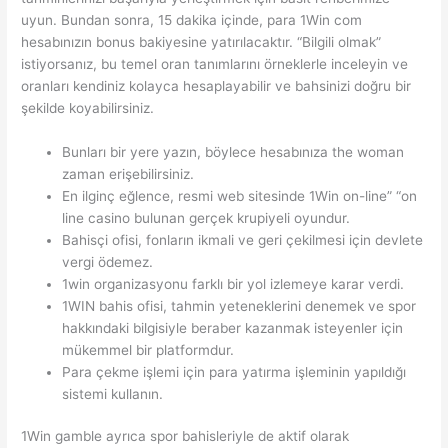
uyun. Bundan sonra, 15 dakika içinde, para 1Win com
hesabınızın bonus bakiyesine yatırılacaktır. “Bilgili olmak”
istiyorsanız, bu temel oran tanımlarını örneklerle inceleyin ve
oranları kendiniz kolayca hesaplayabilir ve bahsinizi doğru bir
şekilde koyabilirsiniz.
Bunları bir yere yazın, böylece hesabınıza the woman
zaman erişebilirsiniz.
En ilginç eğlence, resmi web sitesinde 1Win on-line” “on
line casino bulunan gerçek krupiyeli oyundur.
Bahisçi ofisi, fonların ikmali ve geri çekilmesi için devlete
vergi ödemez.
1win organizasyonu farklı bir yol izlemeye karar verdi.
1WIN bahis ofisi, tahmin yeteneklerini denemek ve spor
hakkındaki bilgisiyle beraber kazanmak isteyenler için
mükemmel bir platformdur.
Para çekme işlemi için para yatırma işleminin yapıldığı
sistemi kullanın.
1Win gamble ayrıca spor bahisleriyle de aktif olarak