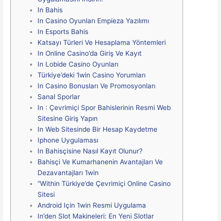
In Bahis
In Casino Oyunları Empieza Yazılımı
In Esports Bahis
Katsayı Türleri Ve Hesaplama Yöntemleri
In Online Casino’da Giriş Ve Kayıt
In Lobide Casino Oyunları
Türkiye’deki 1win Casino Yorumları
In Casino Bonusları Ve Promosyonları
Sanal Sporlar
In : Çevrimiçi Spor Bahislerinin Resmi Web
Sitesine Giriş Yapın
In Web Sitesinde Bir Hesap Kaydetme
Iphone Uygulaması
In Bahisçisine Nasıl Kayıt Olunur?
Bahisçi Ve Kumarhanenin Avantajları Ve
Dezavantajları 1win
“Within Türkiye’de Çevrimiçi Online Casino
Sitesi
Android Için 1win Resmi Uygulama
In’den Slot Makineleri: En Yeni Slotlar