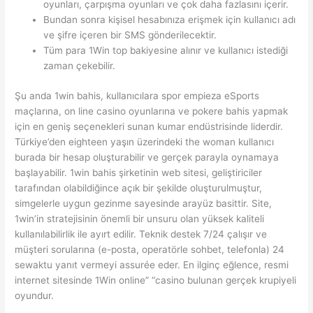
oyunları, çarpışma oyunları ve çok daha fazlasını içerir.
Bundan sonra kişisel hesabınıza erişmek için kullanıcı adı
ve şifre içeren bir SMS gönderilecektir.
Tüm para 1Win top bakiyesine alınır ve kullanıcı istediği
zaman çekebilir.
Şu anda 1win bahis, kullanıcılara spor empieza eSports
maçlarına, on line casino oyunlarına ve pokere bahis yapmak
için en geniş seçenekleri sunan kumar endüstrisinde liderdir.
Türkiye’den eighteen yaşın üzerindeki the woman kullanıcı
burada bir hesap oluşturabilir ve gerçek parayla oynamaya
başlayabilir. 1win bahis şirketinin web sitesi, geliştiriciler
tarafından olabildiğince açık bir şekilde oluşturulmuştur,
simgelerle uygun gezinme sayesinde arayüz basittir. Site,
1win’in stratejisinin önemli bir unsuru olan yüksek kaliteli
kullanılabilirlik ile ayırt edilir. Teknik destek 7/24 çalışır ve
müşteri sorularına (e-posta, operatörle sohbet, telefonla) 24
sewaktu yanıt vermeyi assurée eder. En ilginç eğlence, resmi
internet sitesinde 1Win online” “casino bulunan gerçek krupiyeli
oyundur.